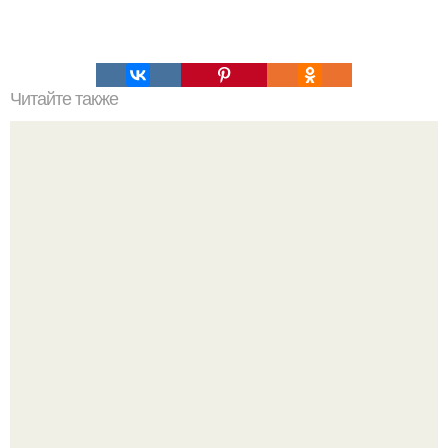
Читайте также
ТОП 100 обязательных к прочтению книг. Топ - 100 книг,
которые нужно прочитать, чтобы понимать себя и других.