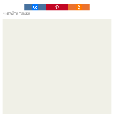
Читайте также
В полный стакан воды не нальешь.
Когда-то всем объясняли эту тему слишком просто: