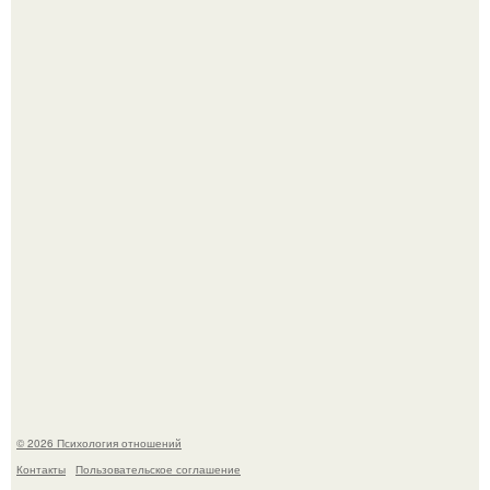
66-Летний житель Подмосковья после тяжёлой болезни
полностью потерял потенцию, но решил восстановить
интимную жизнь с молодой супругой, пишут СМИ.
Когда-то всем объясняли эту тему слишком просто:
миллионы сперматозоидов бегут к цели, а побеждает
самый быстрый.
© 2026 Психология отношений
Контакты
Пользовательское соглашение