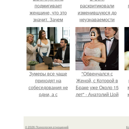
подмигивает
раскритиковали
женщине, что это
изменившуюся до
значит. Зачем
неузнаваемости
мужчина мне
Марину зудину.
подмигнул?
Зумеры все чаще
"Обвенчался с
приходят на
Женой, с Которой в
собеседования не
Браке уже Около 15
одни, а с
лет" - Анатолий Цой
родителями,
удивил
жалуются эйчары.
поклонников
"тайной свадьбой".
© 2026 Психология отношений
К