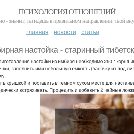
ПСИХОЛОГИЯ ОТНОШЕНИЙ
но - значит, ты идешь в правильном направлении. твой вн
главная
новости
статьи
ирная настойка - старинный тибетск
риготовления настойки из имбиря необходимо 250 г корня и
инки, заполнить ими небольшую емкость (баночку из-под сме
ху.
ть крышкой и поставить в темном сухом месте для настаива
дически встряхивать. Процедить и добавить 2 чайные ложк