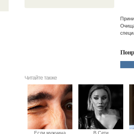
Прини
Очища
специ
Понр
Читайте также
Если мужчина
В Сети