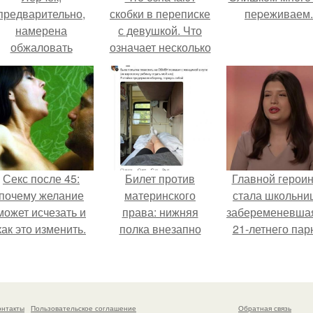
предварительно,
скобки в переписке
пеpеживаем.
намерена
с девушкой. Что
обжаловать
означает несколько
приговор.
полукруглых
скобочек в конце
предложения?
Секс после 45:
Билет против
Главной герои
почему желание
материнского
стала школьни
может исчезать и
права: нижняя
забеременевшая
как это изменить.
полка внезапно
21-летнего пар
нашла законного
владельца.
онтакты
Пользовательское соглашение
Обратная связь