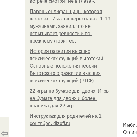
встрече смотрят не в глаза -.
Парень онлифанщицы, которая
всего за 12 часов переспала с 1113
мужчинами, заявил, что не
испытывает ревности и по-
прежнему любит её.
История развития высших
психических функций выготский.
Основные положения теории
Выготского о развитии высших
психических функций (ВПФ)
22 игры на бумаге для двоих. Игры
на бумаге для двоих и более:
правила для 22 игр
Инструктаж для родителей на 1
сентября. dizoff.ru
Имбир
⇦
Отлич