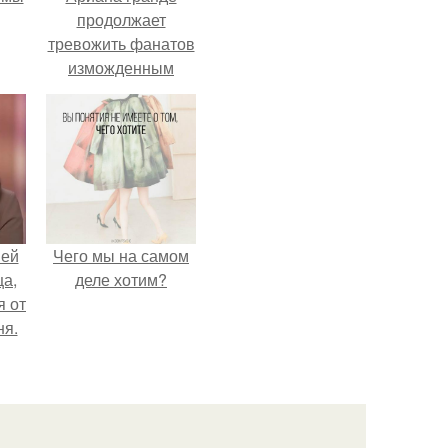
продолжает
тревожить фанатов
изможденным
Видом.
ней
Чего мы на самом
ца,
деле хотим?
 от
ня.