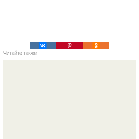
Читайте также
Игры для влюбленных пар на расстоянии. Топ 7 идей
для свидания на расстоянии