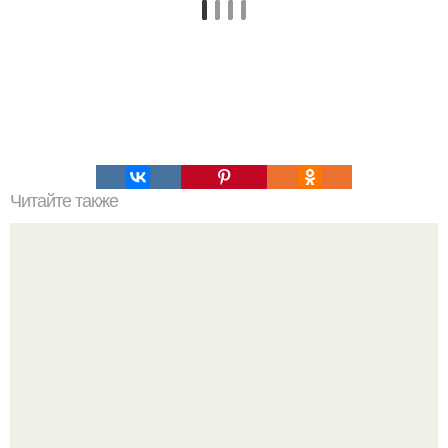
Читайте также
Игры для пары влюбленных дома, чтоб узнать друг
друга. Эта игра поможет узнать истинный характер
любого человека