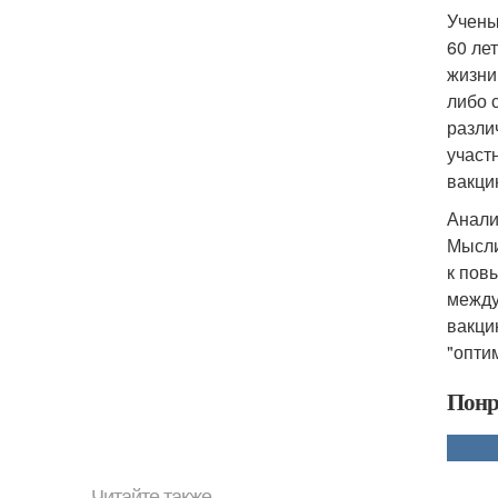
Учены
60 ле
жизни
либо 
разли
участ
вакци
Анали
Мысли
к пов
между
вакци
"опти
Понр
Читайте также