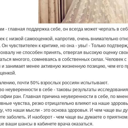
сам - главная поддержка себе, он всегда может черпать в с
ек с низкой самооценкой, напротив, очень внимательно отно
. Он чувствителен к критике, но она - увы! - Только подтвер
похвалу не способен принять, отвергая высокую оценку свои
аться многого, сомневаясь в собственных силах. Человек с
 и занимает менее активную жизненную позицию, чем его п
ценкой.
алению, почти 50% взрослых россиян испытывают.
во неуверенности в себе - таковы результаты исследовани
офии ран. Главная причина неуверенности в себе, по мнени
ивные чувства, резко отрицательно влияют на наше здоровь
у, что наши мысли - это основа здоровья. И чем чаще вы д
ете заболеть. И наоборот - чем чаще вы думаете о приятном,
е ваши шансы в кабинете врача оказаться.