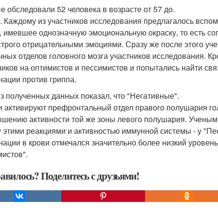
е обследовали 52 человека в возрасте от 57 до.
т. Каждому из участников исследования предлагалось вспом
, имевшее однозначную эмоциональную окраску, то есть с
строго отрицательными эмоциями. Сразу же после этого уч
чных отделов головного мозга участников исследования. Кр
ников на оптимистов и пессимистов и попытались найти свя
нации против гриппа.
з полученных данных показал, что "Негативные".
 активируют префронтальный отдел правого полушария голо
ышению активности той же зоны левого полушария. Ученым
 этими реакциями и активностью иммунной системы - у "Пе
нации в крови отмечался значительно более низкий уровень 
мистов".
авилось? Поделитесь с друзьями!