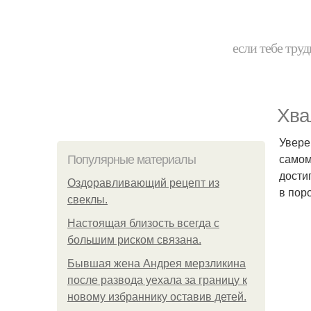
если тебе труд
Хва
Увере
самом
Популярные материалы
дости
Оздоравливающий рецепт из
в пор
свеклы.
Hacтоящая близость всегда с
большим риском связана.
Бывшая жена Андрея мерзликина
после развода уехала за границу к
новому избраннику оставив детей.