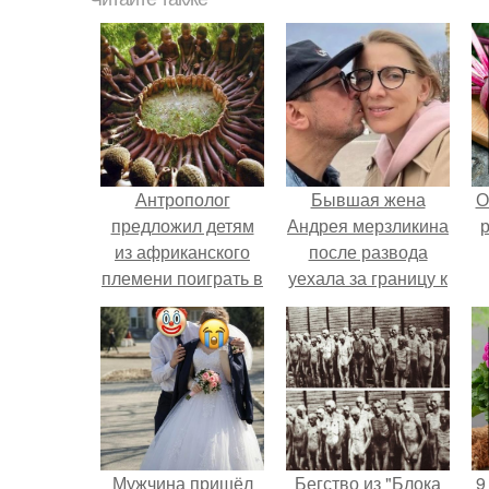
Антрополог
Бывшая жена
О
предложил детям
Андрея мерзликина
р
из африканского
после развода
племени поиграть в
уехала за границу к
одну игру.
новому избраннику
оставив детей.
Мужчина пришёл
Бегство из "Блока
9