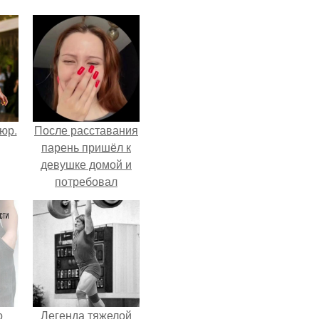
тюр.
После расставания
парень пришёл к
девушке домой и
потребовал
вернуть всё, что
когда-либо ей
дарил.
о
Легенда тяжелой