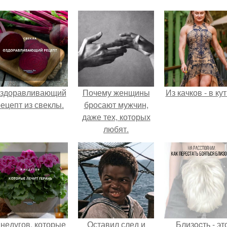
здоравливающий
Почему женщины
Из качков - в ку
ецепт из свеклы.
бросают мужчин,
даже тех, которых
любят.
 недугов, которые
Оставил след и
Близocть - эт