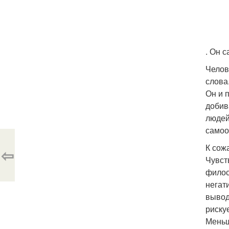
. Он 
Челов
слова
Он и 
добив
людей
самоо
К сож
⇦
Чувст
филос
негат
вывод
риску
Меньш