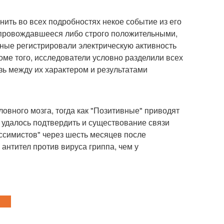
нить во всех подробностях некое событие из его
опровождавшееся либо строго положительными,
еные регистрировали электрическую активность
оме того, исследователи условно разделили всех
зь между их характером и результатами
вного мозга, тогда как "Позитивные" приводят
 удалось подтвердить и существование связи
ссимистов" через шесть месяцев после
антител против вируса гриппа, чем у