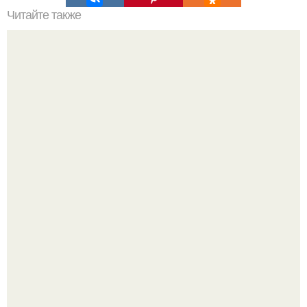
Читайте также
Слова - пароли. Например, чтобы найти потерянный
предмет, нужно повторять вслух или про себя краткое
утверждение: "Вместе Обрести Сейчас".
Есть отношения, которые уже не спасти: 6 признаков,