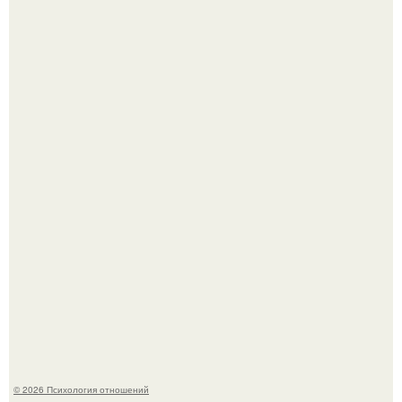
Близocть - это долговременное взаимное
положительное эмоциональное вовлечение,
взаимодействие.
Отсутствие регулярного секса для женского здоровья
опасно.
© 2026 Психология отношений