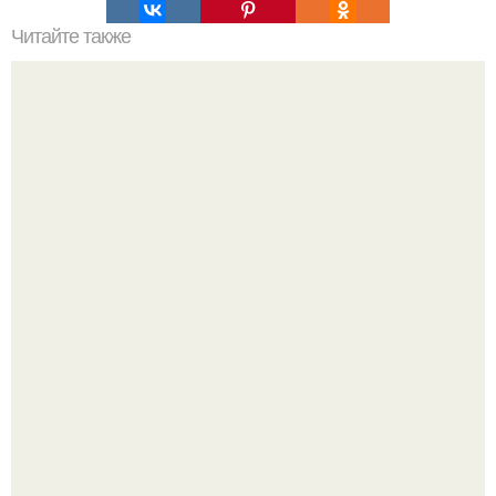
Читайте также
Откуда берутся деньги?
9 недугов, которые лечит герань.