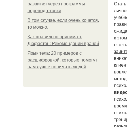
Стать
развития через программы
лично
переподготовки
учебн
В том случае, если очень хочется,
прави
то можно.
ожида
Как правильно принимать
к это
Дюфастон: Рекомендации врачей
осозн
заинт
Язык тела: 20 примеров с
вника
расшифровкой, которые помогут
клиен
вам лучше понимать людей
вовле
метод
психо
виде
психо
время
психо
трени
разно