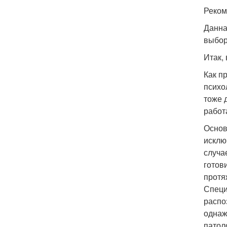
Реком
Данна
выбор
Итак,
Как п
психо
тоже 
работ
Основ
исклю
случа
готов
протя
Специ
распо
однаж
патол