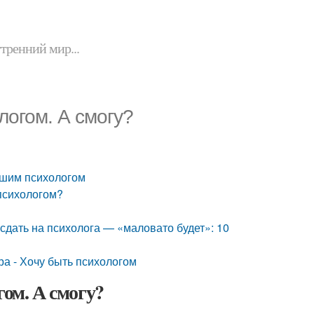
утренний мир...
логом. А смогу?
рошим психологом
 психологом?
 сдать на психолога — «маловато будет»: 10
а - Хочу быть психологом
гом. А смогу?