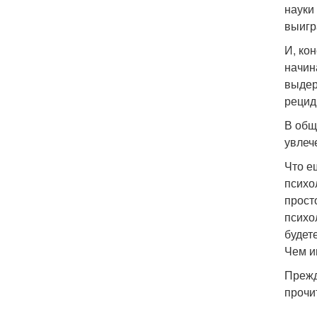
науки
выигр
И, ко
начин
выдер
реци
В общ
увлеч
Что е
психо
прост
психо
будет
Чем и
Прежд
прочи