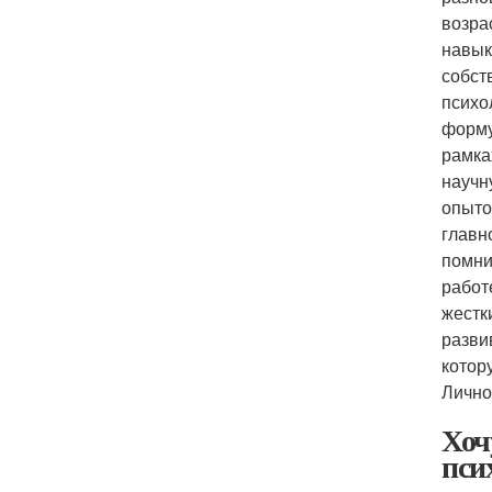
возра
навык
собст
психо
форму
рамка
научн
опыто
главно
помни
работ
жестк
разви
котор
Лично
Хоч
пси