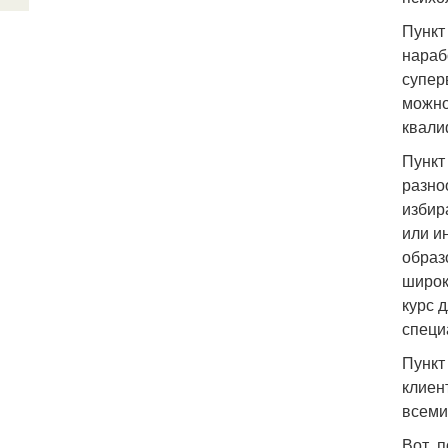
Пункт
нараб
супер
можно
квали
Пункт
разно
избир
или и
образ
широк
курс 
специ
Пункт
клиен
всеми
Вот, 