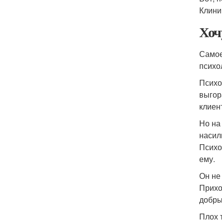
Клини
Хоч
Самое
психо
Психо
выгор
клиен
Но на
насил
Психо
ему.
Он не
Прихо
добры
Плох 