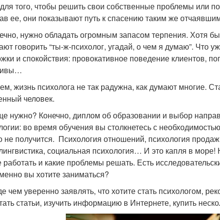
 для того, чтобы решить свои собственные проблемы или по
ав ее, они показывают путь к спасению таким же отчаявшим
нечно, нужно обладать огромным запасом терпения. Хотя бы 
ают говорить “ты-ж-психолог, угадай, о чем я думаю”. Что 
жки и спокойствия: провокативное поведение клиентов, поп
дивы…
ем, жизнь психолога не так радужна, как думают многие. С
енный человек.
ще нужно? Конечно, диплом об образовании и выбор напра
логии: во время обучения вы столкнетесь с необходимостью 
о не получится. Психология отношений, психология продаж,
лингвистика, социальная психология… И это капля в море! 
е работать и какие проблемы решать. Есть исследовательски
менно вы хотите заниматься?
е чем уверенно заявлять, что хотите стать психологом, р
тать статьи, изучить информацию в Интернете, купить неско