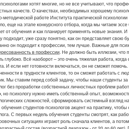
 психологами хотят многие, но не все учитывают, что проф
стных качеств. О качествах, необходимых хорошему психоло
о-методической работе Института практической психологи
ло, еще на этапе конкурсного отбора, когда мы читаем эссе
ет от обучения и как планирует применять новые знания. И 
му подходит, уже сразу понятно, как он представляет свою 
анно он подходит к профессии, тем лучше. Важные для псих
ересованность в профессии
. Не должно быть иллюзии, что 
ть глубоко. Всё наоборот – это очень тяжелая работа, когд
та. И если нет готовности включаться, он не сможет помочь.
ченности в трудности клиентов, то он сможет работать с 
ик. Мы ставим перед собой задачу, чтобы наши студенты за 
лог без проработки собственных личностных проблем работ
о
, но психологу нужно иметь собственный опыт, возможност
логических сложностей, сформировать системный взгляд на
 обучения студентов-психологов акцент на практику, чтобы
лога. С первых недель обучения студенты смотрят, как раб
ровочных ситуациях играют роль сначала клиентов, а пото
возрастный состав (возрастной диапазон - от 20 до 60 лет)