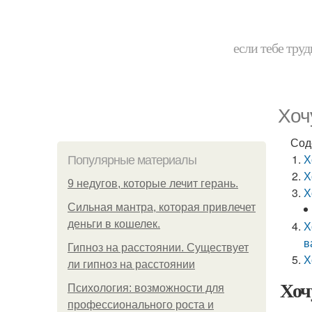
если тебе труд
Хоч
Сод
Х
Популярные материалы
Х
9 недугов, которые лечит герань.
Х
Сильная мантра, которая привлечет
деньги в кошелек.
Х
в
Гипноз на расстоянии. Существует
Х
ли гипноз на расстоянии
Хоч
Психология: возможности для
профессионального роста и