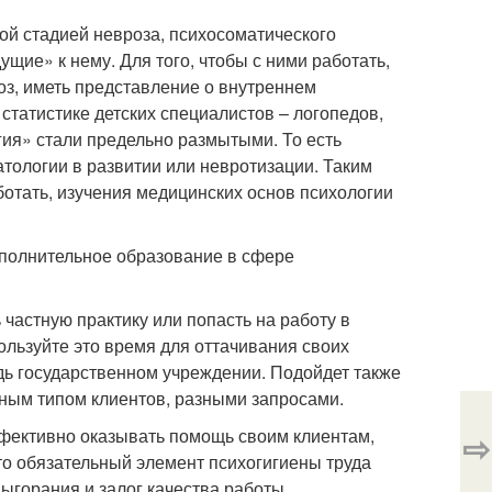
ьной стадией невроза, психосоматического
щие» к нему. Для того, чтобы с ними работать,
з, иметь представление о внутреннем
 статистике детских специалистов – логопедов,
гия» стали предельно размытыми. То есть
атологии в развитии или невротизации. Таким
ботать, изучения медицинских основ психологии
ополнительное образование в сфере
 частную практику или попасть на работу в
ользуйте это время для оттачивания своих
удь государственном учреждении. Подойдет также
зным типом клиентов, разными запросами.
ффективно оказывать помощь своим клиентам,
⇨
о обязательный элемент психогигиены труда
ыгорания и залог качества работы.