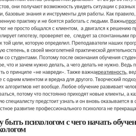
стов, они получают возможность увидеть ситуации с разных
и, базовые знания и инструменты для работы. Как правило,
венную практику и не боятся работать с людьми. Важны
про
лог не просто общался с клиентом, а двигался к решению 
лирует гипотезу, проверяет ее, следует за спонтанными пр
х той цели, которую определил. Преподаватели наших про
ую степень, в своей многолетней практической деятельност
м со студентами. Поэтому после окончания обучения студен
е, что и зачем нужно делать, а чего делать не нужно. Ведь п
ть о принципе «не навреди». Также важна
креативность
, ве
е с одним клиентом и вредна для другого. Творческий подхо
их алгоритмов нет вообще. Любое обучение развивает чело
ваться, потому что постоянно приходят новые клиенты, а к
ую специалисту предстоит узнать и он вновь оказывается в 
стное развитие профессионального психолога не прекращае
у быть психологом с чего начать обуче
хологом