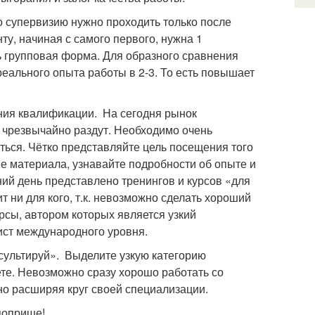
 супервизию нужно проходить только после
нту, начиная с самого первого, нужна 1
ть групповая форма. Для образного сравнения
реального опыта работы в 2-3. То есть повышает
ния квалификации. На сегодня рынок
 чрезвычайно раздут. Необходимо очень
иться. Чётко представляйте цель посещения того
тве материала, узнавайте подробности об опыте и
ий день представлено тренингов и курсов «для
т ни для кого, т.к. невозможно сделать хороший
урсы, автором которых является узкий
ист международного уровня.
ультируй». Выделите узкую категорию
те. Невозможно сразу хорошо работать со
о расширяя круг своей специализации.
поприще!