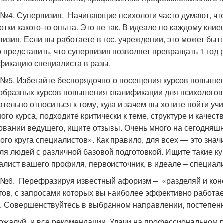
 №4. Супервизия. Начинающие психологи часто думают, что
отки какого-то опыта. Это не так. В идеале по каждому клие
визия. Если вы работаете в гос. учреждении, это может бы
 представить, что супервизия позволяет превращать 1 год 
фикацию специалиста в разы.
 №5. Избегайте беспорядочного посещения курсов повыше
образных курсов повышения квалификации для психологов
ательно относиться к тому, куда и зачем вы хотите пойти уч
ного курса, подходите критически к теме, структуре и качес
овании ведущего, ищите отзывы. Очень много на сегодняшн
ого круга специалистов». Как правило, для всех — это значи
для людей с различной базовой подготовкой. Ищите такие к
алист вашего профиля, первоисточник, в идеале – специал
 №6. Перефразируя известный афоризм – «разделяй и конс
тов, с запросами которых вы наиболее эффективно работае
. Совершенствуйтесь в выбранном направлении, постепенн
пожалуй, и все рекомендации. Удачи на профессиональном 