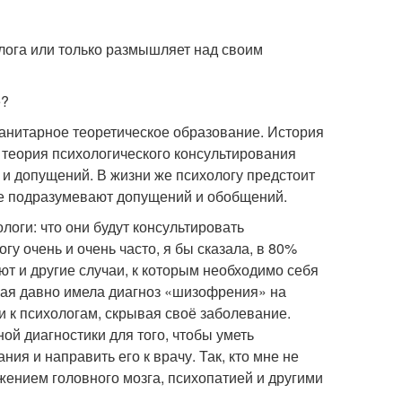
олога или только размышляет над своим
е?
анитарное теоретическое образование. История
, теория психологического консультирования
и допущений. В жизни же психологу предстоит
не подразумевают допущений и обобщений.
оги: что они будут консультировать
у очень и очень часто, я бы сказала, в 80%
т и другие случаи, к которым необходимо себя
рая давно имела диагноз «шизофрения» на
и к психологам, скрывая своё заболевание.
 диагностики для того, чтобы уметь
я и направить его к врачу. Так, кто мне не
ением головного мозга, психопатией и другими