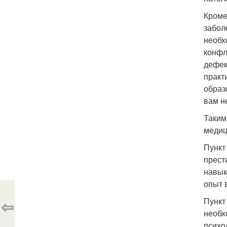
Кроме
забол
необх
конфл
дефек
практ
образ
вам н
Таким
медиц
Пункт
прест
навык
опыт 
Пункт
⇦
необх
психо