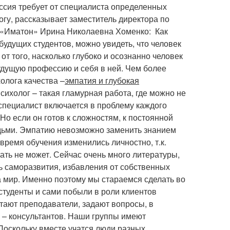
ессия требует от специалиста определенных
гу, рассказывает заместитель директора по
и «Иматон» Ирина Николаевна Хоменко: Как
 будущих студентов, можно увидеть, что человек
от того, насколько глубоко и осознанно человек
будущую профессию и себя в ней. Чем более
олога качества –
эмпатия и глубокая
психолог – такая гламурная работа, где можно не
а специалист включается в проблему каждого
 Но если он готов к сложностям, к постоянной
людьми. Эмпатию невозможно заменить знанием
время обучения изменились личностно, т.к.
ать не может. Сейчас очень много литературы,
ь саморазвития, избавления от собственных
 мир. Именно поэтому мы стараемся сделать во
 студенты и сами побыли в роли клиентов
отают преподаватели, задают вопросы, в
м – консультантов. Наши группы имеют
. Поскольку вместе учатся люди разных