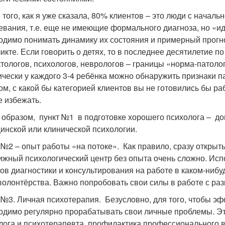
 того, как я уже сказала, 80% клиентов – это люди с начал
евания, т.е. еще не имеющие формального диагноза, но «иду
одимо понимать динамику их состояния и примерный прогно
икте. Если говорить о детях, то в последнее десятилетие по
тологов, психологов, неврологов – границы «норма-патоло
ически у каждого 3-4 ребёнка можно обнаружить признаки п
ом, с какой бы категорией клиентов вы не готовились бы ра
е избежать.
 образом, пункт №1 в подготовке хорошего психолога – д
инской или клинической психологии.
 №2 – опыт работы «на потоке». Как правило, сразу открыть
ижный психологический центр без опыта очень сложно. Исп
ов диагностики и консультирования на работе в каком-ниб
волонтёрства. Важно попробовать свои силы в работе с ра
 №3. Личная психотерапия. Безусловно, для того, чтобы э
одимо регулярно прорабатывать свои личные проблемы. Эт
лога и психотерапевта, профилактика профессионального в