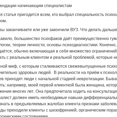
ендации начинающим специалистам
я статья пригодится всем, кто выбрал специальность псих
ом.
 вы заканчиваете или уже закончили ВУЗ. Что делать дальш
равило, большинство психфаков даёт преимущественно гум
логии, теории личности, основы психодиагностики. Конечно
даётся, обычно включающая в себя множество ограничений 
ать с реальным клиентом и реальной проблемой, которые 
ной миф, с которым сталкиваются свежевыпущенные психол
чительно здоровых людей. В реальности на приём к психолог
ев приходят люди с начальной стадией невротизации. Бываю
ить: например, моей первой клиенткой была женщина, кото
жении многих лет. Она предпочитала ходить на консультаци
алист должен иметь необходимые навыки дифференциальной
знать в предъявляемых жалобах клиента признаки заболевани
ды приходили клиенты с шизофренией, органическим пораж
огическими состояниями.