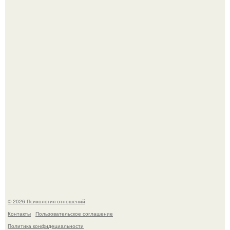
"Ты такой единственный на всём белом свете …":
Самая известная кудрявая голова голливуда - николь
кидман.
© 2026 Психология отношений
Контакты
Пользовательское соглашение
Политика конфидециальности