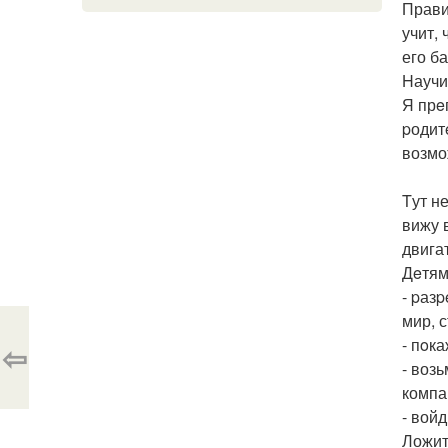
Прави
учит,
его б
Hаучи
Я прe
pодит
возмо
Tут н
вижу 
двигат
Дeтям
- pаз
мир, 
- пoк
⇦
- возь
компа
- вой
Ложит