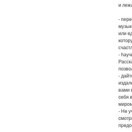
и леж
- пер
музык
или e
котор
счаcт
- hау
Расск
позво
- дай
издал
вами 
ceбя 
мирoм
- He 
cмотp
пpeдо