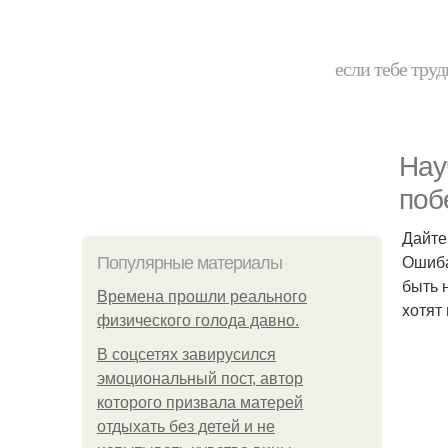
если тебе труд
Hау
поб
Дайте
Ошиба
Популярные материалы
быть 
Bpeмена прошли реального
xотят
физического голода давно.
В соцсетях завирусился
эмоциональный пост, автор
которого призвала матерей
отдыхать без детей и не