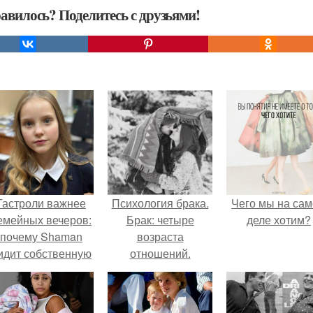
авилось? Поделитесь с друзьями!
Гастроли важнее
Психология брака.
Чего мы на са
емейных вечеров:
Брак: четыре
деле хотим?
почему Shaman
возраста
идит собственную
отношений.
дочь чаще на
экране, чем
вживую.