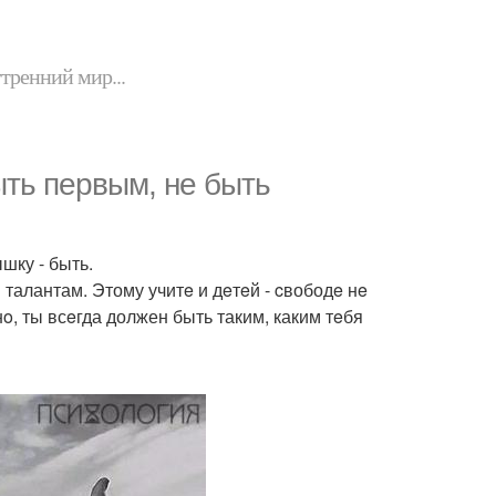
утренний мир...
ыть пeрвым, не быть
шку - быть.
талантам. Этому учитe и дeтeй - cвободe нe
нo, ты всeгда должен быть таким, каким тeбя