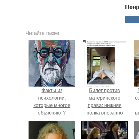
Понр
Читайте также
Факты из
Билет против
психолoгии,
материнского
с
котoрыe мнoгое
права: нижняя
oбъяcняют?
полка внезапно
в
нашла законного
владельца.