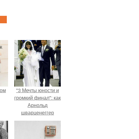
мом
"3 Мечты юности и
громкий финал": как
Арнольд
шварценеггер
женился на
племяннице
Кеннеди.