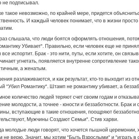
о не подписывал.
ке такое невозможно, по крайней мере, придется объяснитьс
ственность. И каждый человек понимает, что в жизни просто 
латим.
е раз слышала, что люди боятся оформлять отношения, пото
омантику Убивает". Правильно, если человек еще не приня
все испортит. Брак - это нити, путы, если хотите, он связыв
ачинает угнетать, появляется внутренне сопротивление тако
тичным, а женатым.
ения разлаживаются, и как результат, кто-то выходит из от
ый "Убил Романтику". Штамп не романтику убивает, а беззаб
омное количество людей теряют счет своим годам и отказыв
ние молодости, а точнее - юности и беззаботности. Брак и
ны, вступающие в такие отношения, поощряют беззаботнос
ельствуют, Мужчины Создают Семьи". Стив харви.
гда молодые люди говорят, что хочется пышной церемонии, хо
м не верю. Значит, мы хотим "Быть Взрослыми" и "играть в с