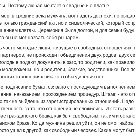
лы. Поэтому любая мечтает о свадьбе и о платье.
мер, в средние века мужчина мог надеть доспехи, но рыцар
е только гражданский акт, но и символический, который с
шением клятвы. Церемония была долгой, и для семьи будущ
ла он не мог назвать себя рыцарем.
нь часто молодые люди, живущие в свободных отношениях, 
 партнеров, не происходит объединения двух родов, двух с
молодые подают документы в загс, то родители, как правило
о молодожены, но и родители, близкие, родственники. Все 
анских отношениях никакого объединения нет.
ое подписание бумаг, связано с последующим выполнением 
ение, наказанием, прохождением процедур. Штамп - это от
о так не выйдешь из зарегистрированных отношений. Надо 
ственность за то, что отношения не сложились. И стать раз
чае гражданского брака, как был свободным, так им и остал
анском браке. Когда мужчина решил уйти, он не смог набрать
осто ушел к другой, как свободный человек. Какие могут быт