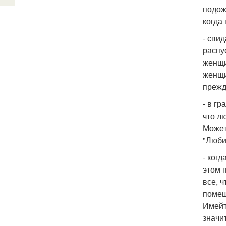
подожд
когда
- сви
распу
женщи
женщи
прежд
- в г
что л
Может
"Люби
- ког
этом 
все, 
помещ
Имейт
значи