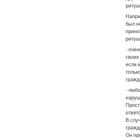
ритуа
Напри
был н
прино
ритуа
- оче
своих
если 
тольк
гражд
- люб
наруш
Прост
ответ
В слу
гражд
Он пр