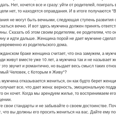
ать. Нет, хочется все и сразу: уйти от родителей, поиграть 
 цели нет, то находятся оправдания. И в итоге получаются 
дания не могут быть вечными, следующая ступень развития о
скаться вечно. И вот здесь мужчина должен принять ответс
ны. Сказать об этом своим родителям, ее родителям, что о
ну и идти дальше. Женщина порой не дает мужчине сделат
евременно из родительского дома.
ражданском браке женщина считает, что она замужем, а мужчи
юди живут вместе уже 10 лет, а мужчина так и не называет 
 это звучит и романтично, но выдает весь смысл таких отно
мый Человек, с Которым я Живу"?
да мужчина отказывается жениться, он как будто берет женщи
получает все, что дает жена: верность, эмоциональную подде
что он хочет. Когда мы арендуем жилье, то воспринимаем ег
ении.
е свои стандарты и не забывайте о своем достоинстве. По
т, что вы должны его просить жениться на вас. Дайте ему по