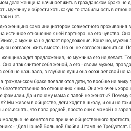
мом деле женщина начинает жить в гражданском браке не дл
ать мужчину и обрести хоть какую-то стабильность в отнош
так и нет.
едко женщина сама инициатором совместного проживания в
 на истинное отношение к ней партнера, на его чувства. Он
 ближе, а мужчина не делает предложения. Конечно, мужчин
му он согласен жить вместе. Но он не согласен жениться. По
 женщина ждет предложения, но мужчина его не делает. Тог
. Она и так считает себя женой, а его - своим мужем, правда
а себя не называла, в глубине души она осознает свой нен
и в гражданском браке появляются дети, то вообще не вижу
е безответственно по отношению к ним. Они же очень хорошо 
е фамилии. Да и почему мама с папой не женаты? Почему о
л? Мы живем в обществе, дети ходят в школу, и они не таки
ы объяснять, что папа родной, просто они с мамой не зар
то молодые не женятся по причине общественного протеста,
ению: - "Для Нашей Большой Любви Штамп не Требуется". Вс