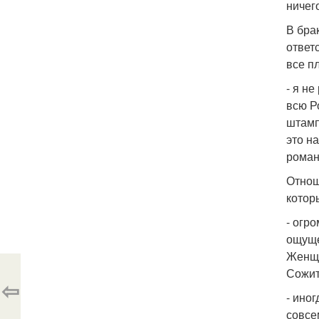
ничег
В бра
ответ
все п
- я н
всю Р
штамп 
это н
роман
Отнош
котор
- огр
ощуще
Женщи
Сожит
⇦
- ино
совсе