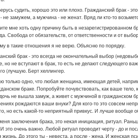
берусь судить, хорошо это или плохо. Гражданский брак - э
- не замужем, а мужчина - не женат. Вряд ли кто-то возьмет
ите мне хоть одну причину быть в незарегистрированном бра
да. Свобода от обязательств, от ответственности и от выбор
му в такие отношения я не верю. Объясню по порядку.
анский брак - это всегда не окончательный выбор (недовыб
е, но не вступают в брак, то есть не делают следующего важн
го (лучшую. Берт хеллингер.
наю только одно, что любая женщина, имеющая детей, наприм
жданском браке. Попробуйте почувствовать, как ваше тело,
дочь не вышла замуж, а живет с мужчиной в гражданском бр
ениях рождаются ваши внуки? Для кого-то это совсем непри
го, но есть какой-то неприятный привкус. И лучше вообще об
 меня заключения брака, это некая инициация, ритуал. Рань
. И это очень важно. Любой ритуал проводит черту - до и по
 жизнь. До этого ты - невеста, а после - жена. И женская п