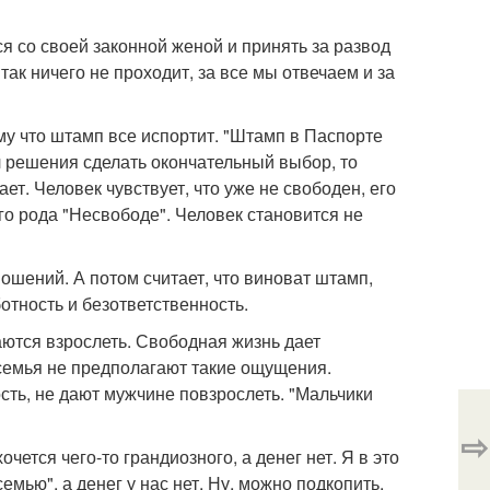
я со своей законной женой и принять за развод
так ничего не проходит, за все мы отвечаем и за
му что штамп все испортит. "Штамп в Паспорте
л решения сделать окончательный выбор, то
ает. Человек чувствует, что уже не свободен, его
го рода "Несвободе". Человек становится не
ношений. А потом считает, что виноват штамп,
отность и безответственность.
аются взрослеть. Свободная жизнь дает
 семья не предполагают такие ощущения.
ть, не дают мужчине повзрослеть. "Мальчики
⇨
чется чего-то грандиозного, а денег нет. Я в это
емью", а денег у нас нет. Ну, можно подкопить,