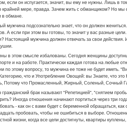
ом, если он испугается, значит, вы ему не нужны. Лишь в том
по крайней мере, правда. Зачем жить с обманщиком? Но мы 
 в обмане.
дый мужчина подсознательно знает, что он должен жениться. 
тов. А если при этом вы готовы, то значит у вас разные цели
я? Настоящий мужчина должен отвечать за свои действия. И
ушии.
ны в этом смысле избалованы. Сегодня женщины доступны 
порте и на работе. Практически каждая готова на любые от
ии по этому вопросу, то мужчина ее тоже не будет иметь. "
 Категорию, что и Употребление Овощей: вы Знаете, что это
ь, Потому что Промасленный, Жирный, Соленый, Сочный Га
то гражданский брак называют "Репетицией", "снятием пробы
рить? Иногда отношения начинают портиться через три года
бовать - как он с вами будет с беременной обращаться, как 
вадцать пробовать, чтобы не ошибиться в выборе. Отношени
стной жизни, когда все цели достигнуты, квартиры куплены,