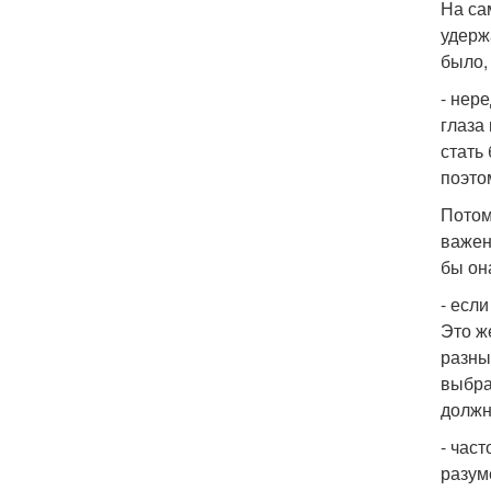
На са
удерж
было, 
- нер
глаза
стать
поэто
Потом
важен
бы он
- есл
Это ж
разны
выбра
должн
- час
разум