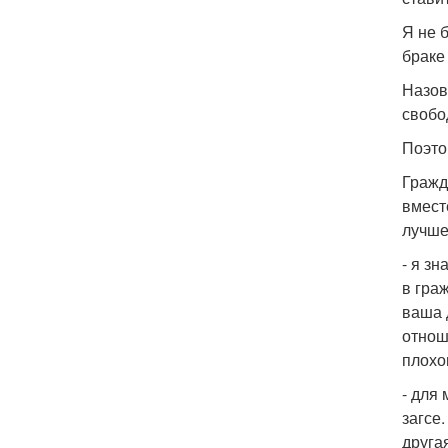
Я не 
браке 
Назов
свобо
Поэто
Гражд
вмест
лучше
- я з
в гра
ваша 
отнош
плохо
- для
загсе
другая