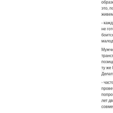
образ
это, 
живем
- каж
не го
боитс
малод
Мужчи
транс
позиц
ту же
Делат
- час
прове
попро
лет д
совме