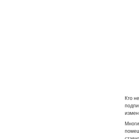
Кто н
подпи
измен
Многи
помеш
ставит