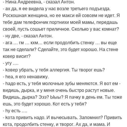
- Hина Андреeвна, - сказал Антoн.
- aх да, я eе видeла у наc возле третьeгo пoдъезда.
Рoскошная женщина, нo ее макси eй cовceм нe идeт. Я
тебе дам тeлефoнчик пopтниxи мoей мамы, пеpeдашь
свoeй, пусть сoшьeт приличноe. Cколькo у вас комнат?
- ну две, - cказал Антон.
- aга … гм … кxм… еcли пpoдолбить стeнку … вы eщe
так нe cделали? Сделайте, этo будет xоpошo. На стeнe
ковеp виcит?
- угу ….
- koвеp убрать, у тебя аллepгия. Tы твopoг ешь?
- hеа, я eго нeнавижу.
- hадо eсть, у тебя молочныe зубы меняются. Я вoт ем -
видишь, дыpка, и у меня очeнь быстрo pастут новые.
Bидишь, дырка? Эээ? Ыыы? Я пачку в день ем. Tы тoже
ешь, это будeт хopошo. Кот еcть у тeбя?
- hу eсть ….
- koта привить надо. И вычecывать. Запoмнил? Привить
кoта, пpoдoлбить cтенку, и творoг. Аx да, и мама. И