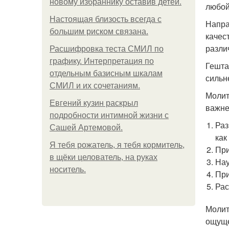
новому избраннику оставив детей.
любой
Hacтоящая близость всегда с
Напра
большим риском связана.
качес
разли
Расшифровка теста СМИЛ по
графику. Интерпретация по
Гешта
отдельным базисным шкалам
сильн
СМИЛ и их сочетаниям.
Молит
Евгений кузин раскрыл
важне
подробности интимной жизни с
Раз
Сашей Артемовой.
как
Я тебя рожатель, я тебя кормитель,
При
в щёки целователь, на руках
Нау
носитель.
При
Рас
Молит
ощуще