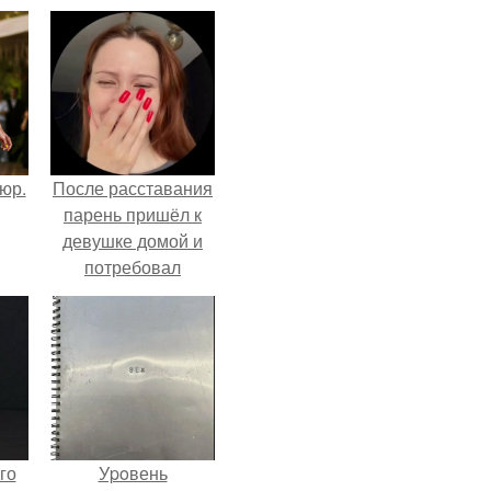
тюр.
После расставания
парень пришёл к
девушке домой и
потребовал
вернуть всё, что
когда-либо ей
дарил.
го
Уpoвень