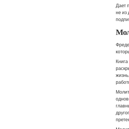
Дает 
не из
подпи
Мол
Фреде
котор
Книга
раскр
жизнь
работ
Молит
однов
главн
друго
прете