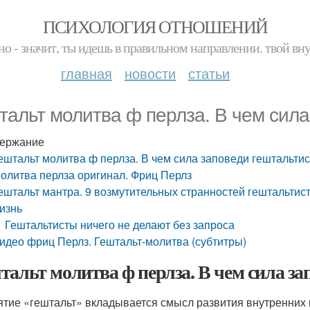
ПСИХОЛОГИЯ ОТНОШЕНИЙ
но - значит, ты идешь в правильном направлении. твой вн
главная
новости
статьи
тальт молитва ф перлза. В чем сила
ержание
ештальт молитва ф перлза. В чем сила заповеди гештальти
олитва перлза оригинал. Фриц Перлз
ештальт мантра. 9 возмутительных странностей гештальтист
изнь
Гештальтисты ничего не делают без запроса
идео фриц Перлз. Гештальт-молитва (субтитры)
тальт молитва ф перлза. В чем сила за
ятие «гештальт» вкладывается смысл развития внутренних