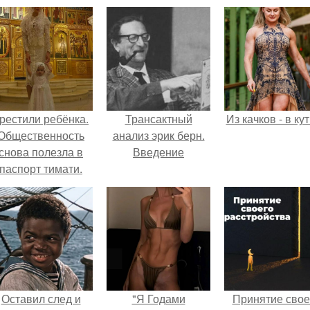
рестили ребёнка.
Трансактный
Из качков - в ку
Общественность
анализ эрик берн.
снова полезла в
Введение
паспорт тимати.
Оставил след и
"Я Годами
Принятие свое