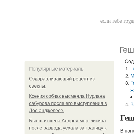
если тебе труд
Геш
Сод
Г
Популярные материалы
М
Оздоравливающий рецепт из
Г
свеклы.
ж
Ксения собчак высмеяла Нурлана
сабурова после его выступления в
В
Лос-анджелесе.
Геш
Бывшая жена Андрея мерзликина
после развода уехала за границу к
В пон