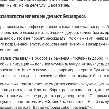
иничными, но на деле улучшают жизнь.
штальтисты ничего не делают без запроса
 запросом на профессиональном языке понимается просьба
очень часто лезем в жизнь близких, друзей, коллег без их 
да нас об этом не просят, рассказать, что они живут «непра
го потраченной впустую собственной энергии и раздражени
онимания.
тальтисты ввели в оборот выражения «причинить добро» и 
обные ситуации — попытки улучшить чужую жизнь (пусть даж
роса на это. Как это случилось, например, с героем Луи 
ится»: жена и дочь переклеили обои в его комнате без его 
конечно же, гештальтист не смутится сказать окружающим, че
прочтут его мысли. Или, наоборот, рассчитывая на то, что н
иант тоже далеко не редкость среди невротиков. Он прямо 
 сумки — они тяжелые», «Со мной так нельзя», «Я сейчас 
выходили вместе. Давай устроим себе праздник?».