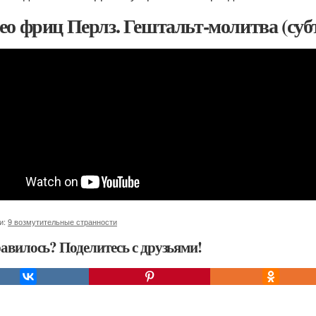
ео фриц Перлз. Гештальт-молитва (су
и:
9 возмутительные странности
авилось? Поделитесь с друзьями!