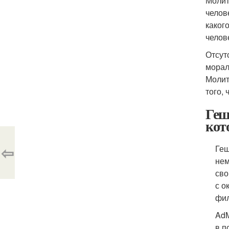
Молит
челов
каког
челов
Отсут
морал
Молит
того, 
Геш
кот
⇦
Геш
нем
сво
с о
фил
AdM
в п