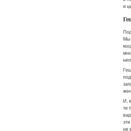
и ц
Ге
Под
Мы 
ког
мно
неп
Геш
под
зап
жен
И, 
те 
вар
эти
не 