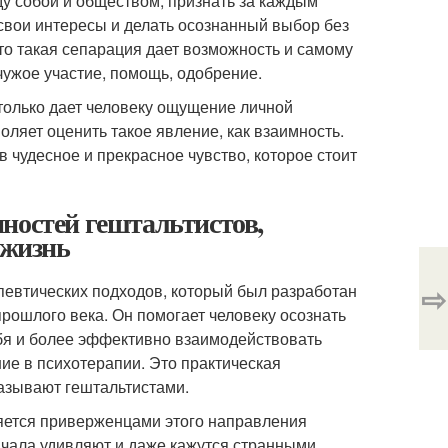
у собой и обществом, признать за каждым
свои интересы и делать осознанный выбор без
то такая сепарация дает возможность и самому
чужое участие, помощь, одобрение.
только дает человеку ощущение личной
оляет оценить такое явление, как взаимность.
 чудесное и прекрасное чувство, которое стоит
ностей гештальтистов,
 жизнь
⇨
евтических подходов, который был разработан
рошлого века. Он помогает человеку осознать
ебя и более эффективно взаимодействовать
ие в психотерапии. Это практическая
азывают гештальтистами.
ляется приверженцами этого направления
ачала удивляют и даже кажутся странными