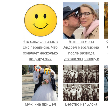
Что означает знак в
Бывшая жена
К
смс переписке. Что
Андрея мерзликина
означает несколько
после развода
полукруглых
уехала за границу к
скобочек в конце
новому избраннику
предложения?
оставив детей.
Мужчина пришёл
Бегство из "Блока