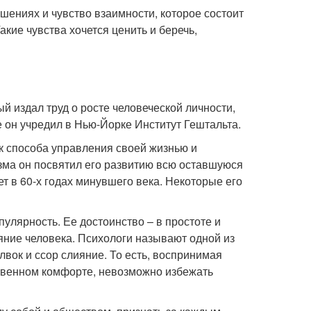
ениях и чувство взаимности, которое состоит
кие чувства хочется ценить и беречь,
й издал труд о росте человеческой личности,
 он учредил в Нью-Йорке Институт Гештальта.
ак способа управления своей жизнью и
зма он посвятил его развитию всю оставшуюся
т в 60-х годах минувшего века. Некоторые его
улярность. Ее достоинство – в простоте и
яние человека. Психологи называют одной из
вок и ссор слияние. То есть, воспринимая
ственном комфорте, невозможно избежать