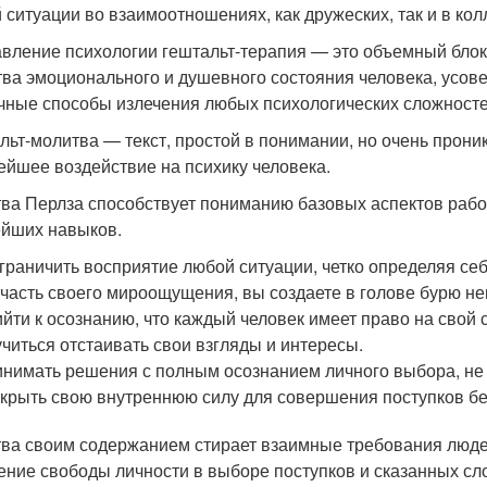
 ситуации во взаимоотношениях, как дружеских, так и в кол
вление психологии гештальт-терапия — это объемный бло
тва эмоционального и душевного состояния человека, усове
чные способы излечения любых психологических сложносте
льт-молитва — текст, простой в понимании, но очень прони
ейшее воздействие на психику человека.
ва Перлза способствует пониманию базовых аспектов рабо
йших навыков.
граничить восприятие любой ситуации, четко определяя себ
 часть своего мироощущения, вы создаете в голове бурю не
йти к осознанию, что каждый человек имеет право на свой
читься отстаивать свои взгляды и интересы.
нимать решения с полным осознанием личного выбора, не 
крыть свою внутреннюю силу для совершения поступков бе
ва своим содержанием стирает взаимные требования людей 
ние свободы личности в выборе поступков и сказанных сл