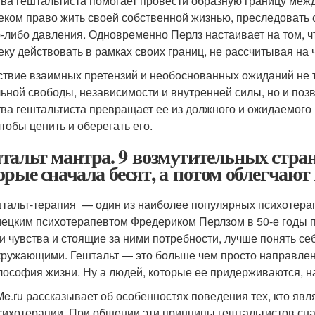
ва гештальтиста помогает провести образную границу межд
еком право жить своей собственной жизнью, преследовать 
о-либо давления. Одновременно Перлз настаивает на том, ч
еку действовать в рамках своих границ, не рассчитывая на 
ствие взаимных претензий и необоснованных ожиданий не 
ьной свободы, независимости и внутренней силы, но и позв
ва гештальтиста превращает ее из должного и ожидаемого в
чтобы ценить и оберегать его.
тальт мантра. 9 возмутительных стран
орые сначала бесят, а потом облегчают
тальт-терапия — один из наиболее популярных психотерап
ецким психотерапевтом Фредериком Перлзом в 50-е годы п
и чувства и стоящие за ними потребности, лучше понять с
кружающими. Гештальт — это больше чем просто направлен
ософия жизни. Ну а людей, которые ее придерживаются, н
e.ru рассказывает об особенностях поведения тех, кто яв
сихотерапии. При общении эти принципы гештальтистов сн