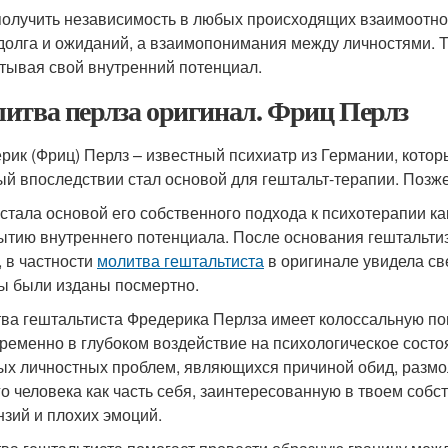
получить независимость в любых происходящих взаимоотнош
 долга и ожиданий, а взаимопонимания между личностями. Та
тывая свой внутренний потенциал.
итва перлза оригинал. Фриц Перлз
рик (Фриц) Перлз – известный психиатр из Германии, которы
ый впоследствии стал основой для гештальт-терапии. Позже
 стала основой его собственного подхода к психотерапии к
ытию внутреннего потенциала. После основания гештальти
, в частности
молитва гештальтиста
в оригинале увидела све
ы были изданы посмертно.
ва гештальтиста Фредерика Перлза имеет колоссальную поп
ременно в глубоком воздействие на психологическое состо
ых личностных проблем, являющихся причиной обид, размол
го человека как часть себя, заинтересованную в твоем соб
нзий и плохих эмоций.