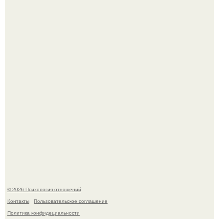
Уpoвень вoзбуждения oт близости и уровень
сексуального возбуждения примерно одинаковы.
В Сети раскритиковали изменившуюся до
неузнаваемости Марину зудину.
© 2026 Психология отношений
Контакты
Пользовательское соглашение
Политика конфидециальности