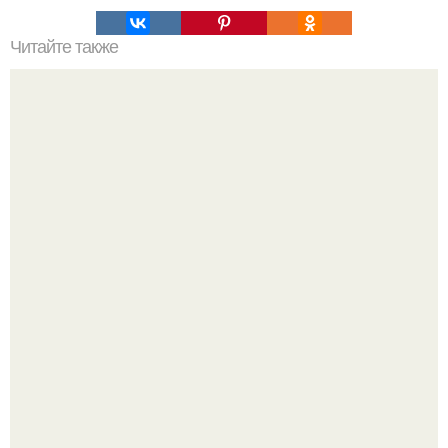
Читайте также
Практика работы с обидами.
Крестили ребёнка. Общественность снова полезла в