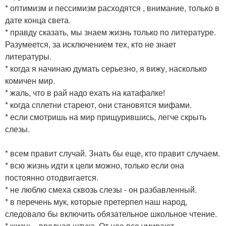
* оптимизм и пессимизм расходятся , внимание, только в
дате конца света.
* правду сказать, мы знаем жизнь только по литературе.
Разумеется, за исключением тех, кто не знает
литературы.
* когда я начинаю думать серьезно, я вижу, насколько
комичен мир.
* жаль, что в рай надо ехать на катафалке!
* когда сплетни стареют, они становятся мифами.
* если смотришь на мир прищурившись, легче скрыть
слезы.
* всем правит случай. Знать бы еще, кто правит случаем.
* всю жизнь идти к цели можно, только если она
постоянно отодвигается.
* не люблю смеха сквозь слезы - он разбавленный.
* в перечень мук, которые претерпел наш народ,
следовало бы включить обязательное школьное чтение.
* жизнь - вредная штука. От нее все умирают.