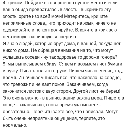
4. криком. Пойдите в совершенно пустое место и если
ваша обида превратилась в злость - выкричите эту
злость, орите изо всей мочи! Материтесь, кричите
неприличные слова,, что приходит на язык, ничего не
сдерживайте и не контролируйте. Вложите в крик всю
негативную скопившуюся энергию.
Я знаю людей, которые орут дома, в ванной, покуда нет
никого дома. Не обращая внимания на то, что могут
услышать соседи - ну так здоровье то дороже гонора?
5. мы выписываем обиду. Сядем и возьмем лист бумаги
и ручку. Писать только от руки! Пишем число, месяц, год,
время. И начинаем писать все, что накипело на сердце,
что тревожит и не дает покоя. Заканчиваем, когда
закончится листок с двух сторон. Другой лист не берем!
Это очень важно - в выписывании важна мера. Пишете в
конце - заканчиваю, снова время указываете -
обязательно. Перечитываете все, что написали. Могут
быть очень неприятные ощущения, терпите, это
нормально.