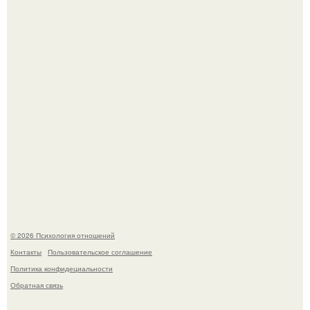
Бегство из "Блока Смерти": как советские пленные
устроили восстание в концлагере.
9 недугов, которые лечит герань.
© 2026 Психология отношений
Контакты
Пользовательское соглашение
Политика конфидециальности
Обратная связь