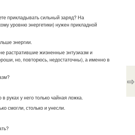
дете прикладывать сильный заряд? На
ому уровню энергетики) нужен прикладной
ольше энергии.
 не растратившие жизненные энтузиазм и
ороши, но, повторюсь, недостаточны), а именно в
иазм?
⇨
 в руках у него только чайная ложка.
ко смогли, столько и унесли.
ать?