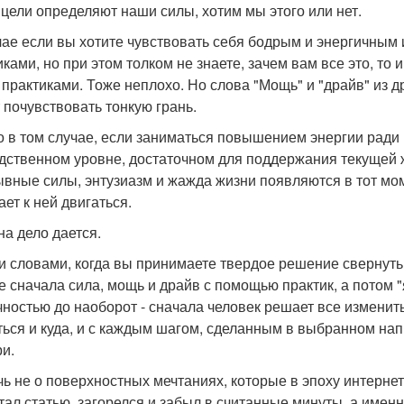
цели определяют наши силы, хотим мы этого или нет.
чае если вы хотите чувствовать себя бодрым и энергичным
ками, но при этом толком не знаете, зачем вам все это, то и
 практиками. Тоже неплохо. Но слова "Мощь" и "драйв" из др
 почувствовать тонкую грань.
о в том случае, если заниматься повышением энергии ради 
дственном уровне, достаточном для поддержания текущей ж
вные силы, энтузиазм и жажда жизни появляются в тот моме
ает к ней двигаться.
на дело дается.
 словами, когда вы принимаете твердое решение свернуть 
Не сначала сила, мощь и драйв с помощью практик, а потом 
очностью до наоборот - сначала человек решает все изменит
ться и куда, и с каждым шагом, сделанным в выбранном на
ри.
чь не о поверхностных мечтаниях, которые в эпоху интернет
тал статью, загорелся и забыл в считанные минуты, а имен