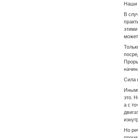
Наши 
В слу
практи
этими
может
Тольк
посре
Проры
начин
Сила 
Иными
это. 
а с т
двига
изнут
Но ре
прочи