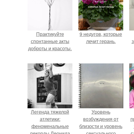
Практикуйте
9 недугов, которые
спонтанные акты
лечит герань.
з
доброты и красоты.
Легенда тяжелой
Уpoвень
атлетики:
вoзбуждения oт
п
феноменальные
близости и уровень
рекорды Леонида
сексуального
с