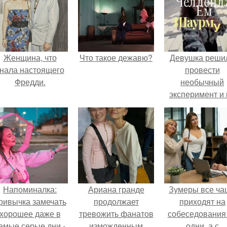
Женщина, что
Что такое дежавю?
Девушка реши
нала настоящего
провести
Фредди.
необычный
эксперимент и 
протяжении 3
дней питалас
одной шаурмо
Напоминалка:
Ариана гранде
Зумеры все ча
ривычка замечать
продолжает
приходят на
хорошее даже в
тревожить фанатов
собеседования
амые серые дни -
изможденным
одни, а с