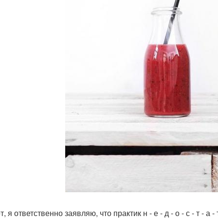
т, я ответственно заявляю, что практик н - е - д - о - с - т - а -