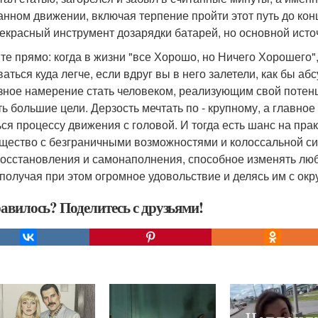
анном движении, включая терпение пройти этот путь до конц
рекрасный инструмент дозарядки батарей, но основной источ
те прямо: когда в жизни "все Хорошо, но Ничего Хорошего",
аться куда легче, если вдруг вы в него залетели, как бы аб
зное намерение стать человеком, реализующим свой потенц
ть большие цели. Дерзость мечтать по - крупному, а главное
ся процессу движения с головой. И тогда есть шанс на практ
ущество с безграничными возможностями и колоссальной с
осстановления и самонаполнения, способное изменять люб
 получая при этом огромное удовольствие и делясь им с о
авилось? Поделитесь с друзьями!