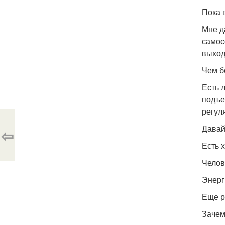
Пока в
Мне д
самос
выход
Чем б
Есть 
подъе
регул
Давай
⇦
Есть 
Челов
Энерг
Еще р
Зачем