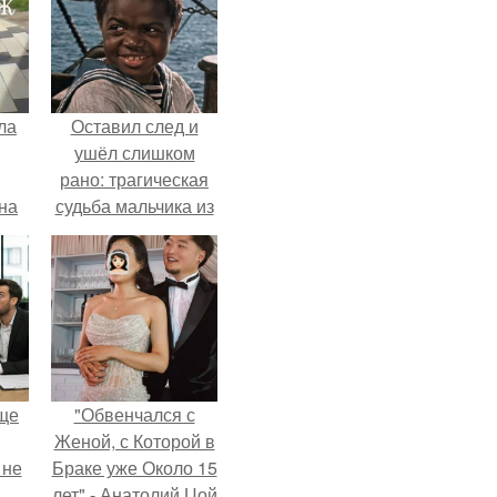
ла
Оставил след и
ушёл слишком
рано: трагическая
на
судьба мальчика из
0
фильма
ь
"Максимка".
й.
ще
"Обвенчался с
Женой, с Которой в
 не
Браке уже Около 15
лет" - Анатолий Цой