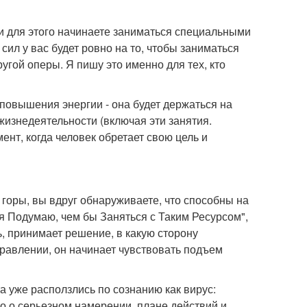
 и для этого начинаете заниматься специальными
 сил у вас будет ровно на то, чтобы заниматься
угой оперы. Я пишу это именно для тех, кто
повышения энергии - она будет держаться на
изнедеятельности (включая эти занятия.
нт, когда человек обретает свою цель и
горы, вы вдруг обнаруживаете, что способны на
"я Подумаю, чем бы Заняться с Таким Ресурсом",
ь, принимает решение, в какую сторону
правлении, он начинает чувствовать подъем
а уже расползлись по сознанию как вирус:
но о серьезном намерении, плане действий и