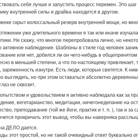
ствовать себя лучше и запустить процесс перемен. Это шаг 
нику внутренней силы и драйва находится в другом.
овеке скрыт колоссальный резерв внутренней мощи, но многи
отяжении уже длительного времени я так или иначе изучал
етики. Не скажу, что многое перепробовала лично, но некото
то активное наблюдение. Шаблоны в стиле год человек заним
ование или нет, добился ли он чего-нибудь в общепринятом
есно в меньшей степени, а что по-настоящему привлекает, та
, заряженность изнутри. Есть люди, которые светятся. К ни
о выглядеть, но при этом оставаться абсолютно деревянны
глаз не сквозит.
опытством и удовольствием я активно наблюдала как за пра
дение, вегетарианство, медитации, ничегонеделание на остр
ство, преподавание (той же йоги, практик и т. п. ), так и з
очется прокричать этот вывод, чтобы вы наверняка расслы
на ДЕЛО дается.
ды этот простой, но не такой очевидный ответ буквально о