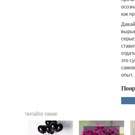
осозн
как п
Давай
вырыв
серье
стави
отдать
это с
самов
опыт,
Понр
Читайте также