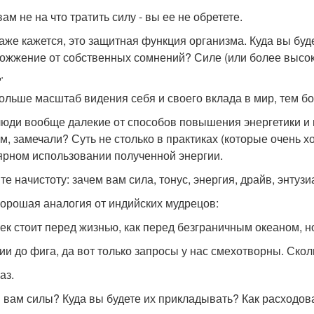
ам не на что тратить силу - вы ее не обретете.
аже кажется, это защитная функция организма. Куда вы бу
ожжение от собственных сомнений? Силе (или более высок
.
ольше масштаб видения себя и своего вклада в мир, тем б
люди вообще далекие от способов повышения энергетики и
м, замечали? Суть не столько в практиках (которые очень х
ярном использовании полученной энергии.
те начистоту: зачем вам сила, тонус, энергия, драйв, энтуз
хорошая аналогия от индийских мудрецов:
ек стоит перед жизнью, как перед безграничным океаном, но
ии до фига, да вот только запросы у нас смехотворны. Сколь
аз.
 вам силы? Куда вы будете их прикладывать? Как расходов