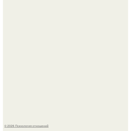
Мужчина пришёл искать любовницу и принёс семейное
портфолио.
Денежное дерево - рецепты для здоровья.
© 2026 Психология отношений