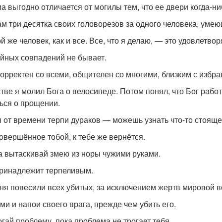
а выгодно отличается от могилы тем, что ее двери когда-ни
ам три десятка своих головорезов за одного человека, уме
й же человек, как и все. Все, что я делаю, — это удовлетво
йных совпадений не бывает.
корректен со всеми, общителен со многими, близким с избр
стве я молил Бога о велосипеде. Потом понял, что Бог работ
ься о прощении.
 от времени терпи дураков — можешь узнать что-то стоящее
совершённое тобой, к тебе же вернётся.
а вытаскивай змею из норы чужими руками.
ринадлежит терпеливым.
ня повесили всех убитых, за исключением жертв мировой в
ми и напои своего врага, прежде чем убить его.
огай проблему, пока проблема не трогает тебя.