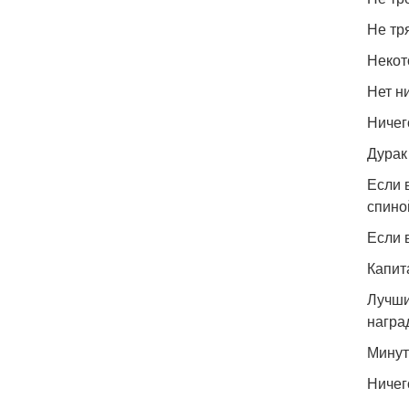
Не тр
Некот
Нет н
Ничег
Дурак
Если 
спино
Если 
Капит
Лучши
награ
Минут
Ничег