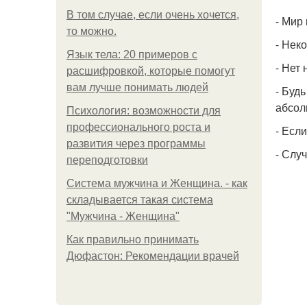
В том случае, если очень хочется,
- Мир
то можно.
- Нек
Язык тела: 20 примеров с
- Нет
расшифровкой, которые помогут
вам лучше понимать людей
- Буд
абсол
Психология: возможности для
профессионального роста и
- Если
развития через программы
- Слу
переподготовки
Система мужчина и Женщина. - как
складывается такая система
"Мужчина - Женщина"
Как правильно принимать
Дюфастон: Рекомендации врачей