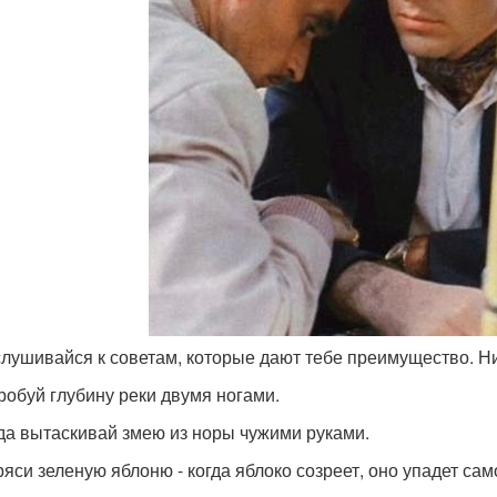
слушивайся к советам, которые дают тебе преимущество. Ни
пробуй глубину реки двумя ногами.
гда вытаскивай змею из норы чужими руками.
ряси зеленую яблоню - когда яблоко созреет, оно упадет сам