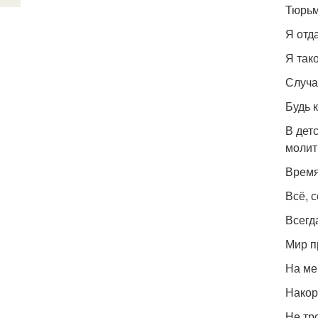
Тюрьм
Я отд
Я тако
Случа
Будь 
В дет
молит
Время
Всё, 
Всегд
Мир п
На ме
Накор
Не тр