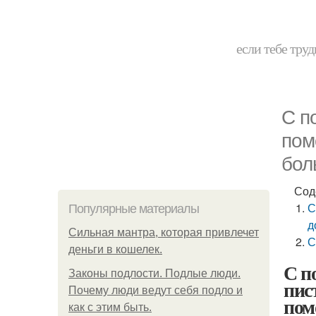
если тебе труд
С п
пом
бол
Сод
С
Популярные материалы
д
Сильная мантра, которая привлечет
С
деньги в кошелек.
С п
Законы подлости. Подлые люди.
пис
Почему люди ведут себя подло и
пом
как с этим быть.