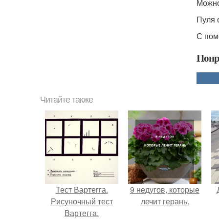
Можно
Пуля 
С пом
Понр
Читайте также
Тест Вартегга.
9 недугов, которые
Рисуночный тест
лечит герань.
Вартегга.