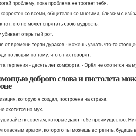
трогай проблему, пока проблема не трогает тебя.
ь корректен со всеми, общителен со многими, близким с изб
к тот, кто не может спрятать свою мудрость.
у убивает открытый рот.
мя от времени терпи дураков - можешь узнать что-то стоящее
уди по людям по тому, что о них говорят.
та терпения - десять лет комфорта. - Орёл не охотится на м
омощью доброго слова и пистолета мож
оне
изация, которую я создал, построена на страхе.
не охотится на мух.
ушивайся к советам, которые дают тебе преимущество. Ник
 опасным врагом, которого ты можешь встретить, будешь в