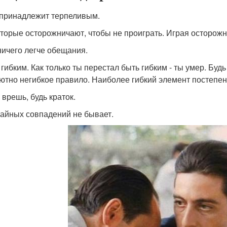
 принадлежит терпеливым.
оторые осторожничают, чтобы не проиграть. Играя осторожн
 ничего легче обещания.
ь гибким. Как только ты перестал быть гибким - ты умер. Буд
ютно негибкое правило. Наиболее гибкий элемент постепе
 врешь, будь краток.
чайных совпадений не бывает.