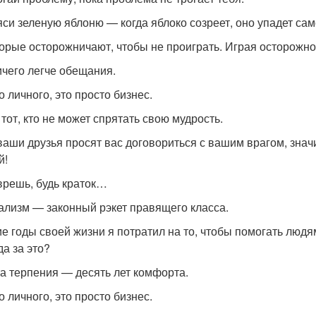
яси зеленую яблоню — когда яблоко созреет, оно упадет сам
орые осторожничают, чтобы не проиграть. Играя осторожно
ичего легче обещания.
о личного, это просто бизнес.
 тот, кто не может спрятать свою мудрость.
ваши друзья просят вас договориться с вашим врагом, знач
й!
врешь, будь краток…
ализм — законный рэкет правящего класса.
е годы своей жизни я потратил на то, чтобы помогать люд
да за это?
а терпения — десять лет комфорта.
о личного, это просто бизнес.