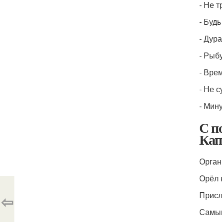
- Не 
- Буд
- Дура
- Рыб
- Вре
- Не с
- Мину
С п
Кап
Орган
Орёл 
Присл
⇦
Самым