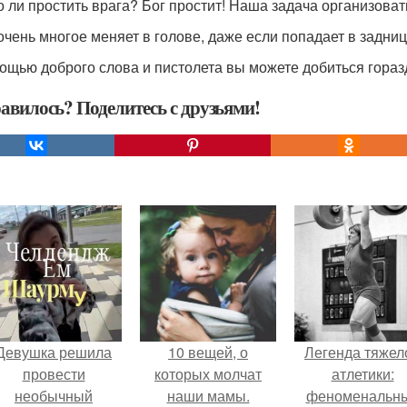
 ли простить врага? Бог простит! Наша задача организовать
очень многое меняет в голове, даже если попадает в задниц
ощью доброго слова и пистолета вы можете добиться гораз
авилось? Поделитесь с друзьями!
Девушка решила
10 вещей, о
Легенда тяжел
провести
которых молчат
атлетики:
необычный
наши мамы.
феноменальн