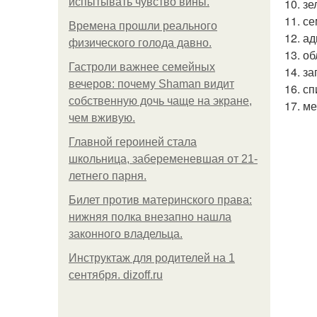
испытывать чувство вины.
10. з
11. с
Bpeмена прошли реального
12. а
физического голода давно.
13. о
Гастроли важнее семейных
14. з
вечеров: почему Shaman видит
16. с
собственную дочь чаще на экране,
17. м
чем вживую.
Главной героиней стала
школьница, забеременевшая от 21-
летнего парня.
Билет против материнского права:
нижняя полка внезапно нашла
законного владельца.
Инструктаж для родителей на 1
сентября. dizoff.ru