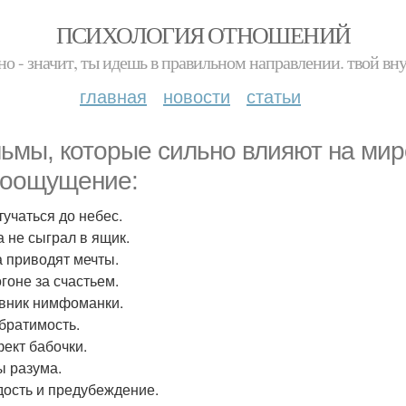
ПСИХОЛОГИЯ ОТНОШЕНИЙ
но - значит, ты идешь в правильном направлении. твой вн
главная
новости
статьи
ьмы, которые сильно влияют на мир
оощущение:
тучаться до небес.
а не сыграл в ящик.
да приводят мечты.
огоне за счастьем.
евник нимфоманки.
обратимость.
фект бабочки.
ы разума.
рдость и предубеждение.