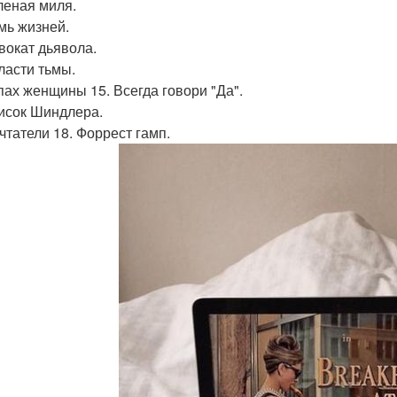
еленая миля.
емь жизней.
двокат дьявола.
бласти тьмы.
апах женщины 15. Всегда говори "Да".
писок Шиндлера.
ечтатели 18. Форрест гамп.