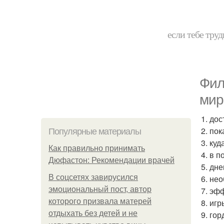
если тебе труд
Фил
мир
1. дос
2. пок
Популярные материалы
3. ку
Как правильно принимать
4. в п
Дюфастон: Рекомендации врачей
5. дн
В соцсетях завирусился
6. не
эмоциональный пост, автор
7. эф
которого призвала матерей
8. игр
отдыхать без детей и не
9. го