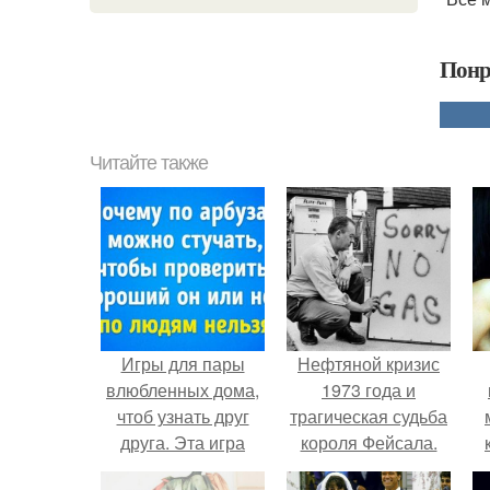
Понр
Читайте также
Игры для пары
Нефтяной кризис
влюбленных дома,
1973 года и
чтоб узнать друг
трагическая судьба
друга. Эта игра
короля Фейсала.
поможет узнать