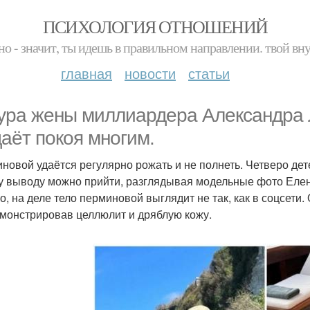
ПСИХОЛОГИЯ ОТНОШЕНИЙ
но - значит, ты идешь в правильном направлении. твой вн
главная
новости
статьи
ура жены миллиардера Александра
даёт покоя многим.
новой удаётся регулярно рожать и не полнеть. Четверо дете
у выводу можно прийти, разглядывая модельные фото Елен
о, на деле тело перминовой выглядит не так, как в соцсети
монстрировав целлюлит и дряблую кожу.