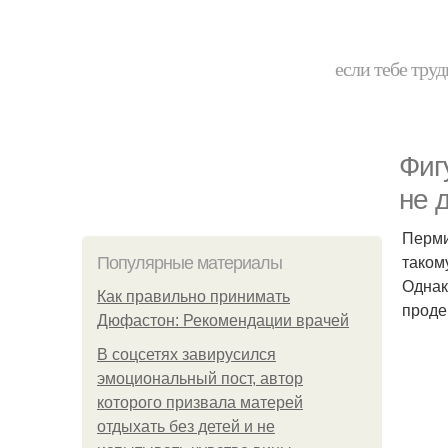
если тебе труд
Фиг
не 
Перми
таком
Популярные материалы
Однак
Как правильно принимать
проде
Дюфастон: Рекомендации врачей
В соцсетях завирусился
эмоциональный пост, автор
которого призвала матерей
отдыхать без детей и не