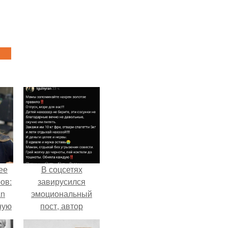
ее
В соцсетях
ов:
завирусился
an
эмоциональный
ную
пост, автор
а
которого призвала