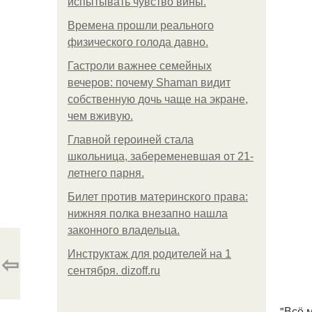
испытывать чувство вины.
Bpeмена прошли реального
физического голода давно.
Гастроли важнее семейных
вечеров: почему Shaman видит
собственную дочь чаще на экране,
чем вживую.
Главной героиней стала
школьница, забеременевшая от 21-
летнего парня.
Билет против материнского права:
нижняя полка внезапно нашла
законного владельца.
Инструктаж для родителей на 1
⇦
сентября. dizoff.ru
"Всё 