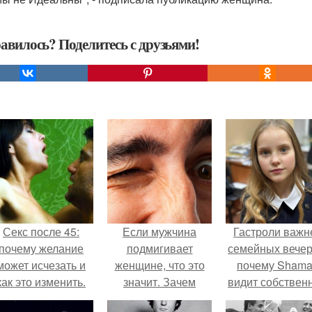
авилось? Поделитесь с друзьями!
Секс после 45:
Если мужчина
Гастроли важн
почему желание
подмигивает
семейных вечер
может исчезать и
женщине, что это
почему Sham
как это изменить.
значит. Зачем
видит собствен
мужчина мне
дочь чаще н