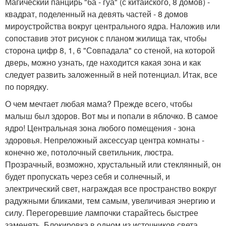
Магический панцирь "ба - гуа" (с китайского, 8 домов) -
квадрат, поделенный на девять частей - 8 домов
мироустройства вокруг центрального ядра. Наложив или
сопоставив этот рисунок с планом жилища так, чтобы
сторона цифр 8, 1, 6 "Совпадала" со стеной, на которой
дверь, можно узнать, где находится какая зона и как
следует развить заложенный в ней потенциал. Итак, все
по порядку.
О чем мечтает любая мама? Прежде всего, чтобы
малыш был здоров. Вот мы и попали в яблочко. В самое
ядро! Центральная зона любого помещения - зона
здоровья. Непреложный аксессуар центра комнаты -
конечно же, потолочный светильник, люстра.
Прозрачный, возможно, хрустальный или стеклянный, он
будет пропускать через себя и солнечный, и
электрический свет, награждая все пространство вокруг
радужными бликами, тем самым, увеличивая энергию и
силу. Перегоревшие лампочки старайтесь быстрее
заменять. Блокировка в одном из источников света