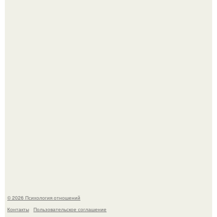
"Обвенчался с Женой, с Которой в Браке уже Около 15
лет" - Анатолий Цой удивил поклонников "тайной
свадьбой".
Когда-то всем объясняли эту тему слишком просто:
миллионы сперматозоидов бегут к цели, а побеждает
самый быстрый.
© 2026 Психология отношений
Контакты
Пользовательское соглашение