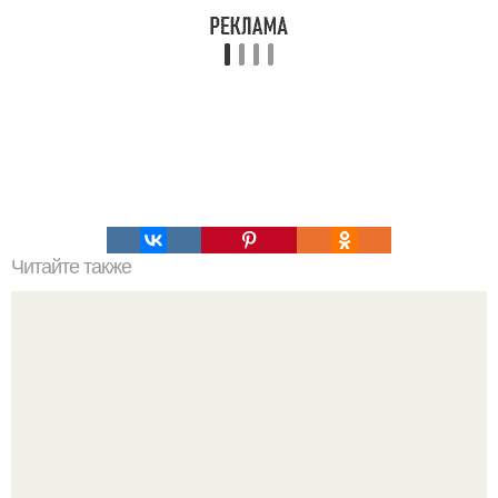
Читайте также
Подборка прекрасных эзотерических книг, которые,
несомненно, изменят ваше мировоззрение.