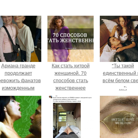
Ариана гранде
Как стать хитрой
"Ты такой
продолжает
женщиной. 70
единственный 
ревожить фанатов
способов стать
всём белом св
изможденным
женственнее
…":
Видом.