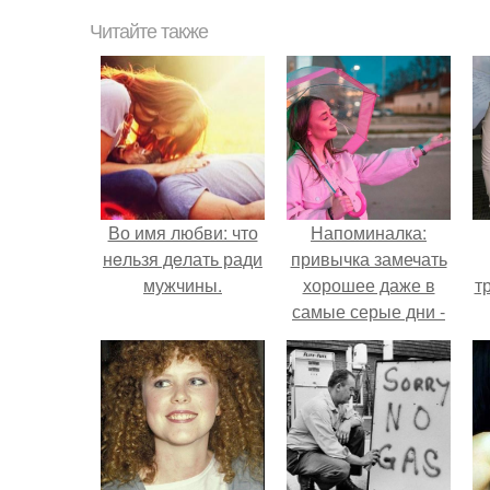
Читайте также
Во имя любви: что
Напоминалка:
нeльзя дeлать ради
привычка замечать
мужчины.
хорошее даже в
т
самые серые дни -
это не очередная
сказка из книг по
саморазвитию.