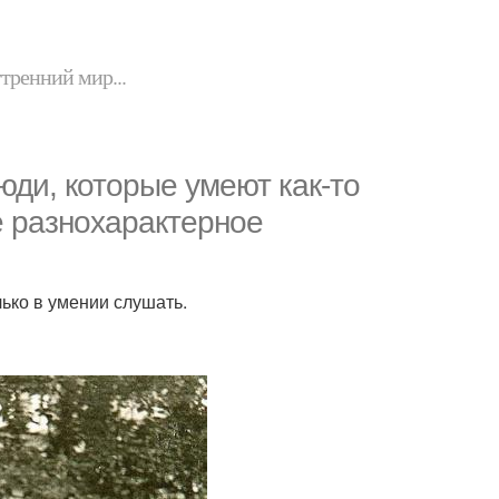
утренний мир...
юди, которые умеют как-то
ое разнохарактерное
лько в умении слушать.