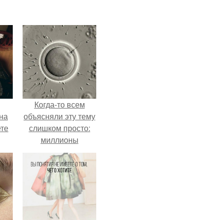
Когда-то всем
на
объясняли эту тему
ете
слишком просто:
миллионы
сперматозоидов
бегут к цели, а
побеждает самый
быстрый.