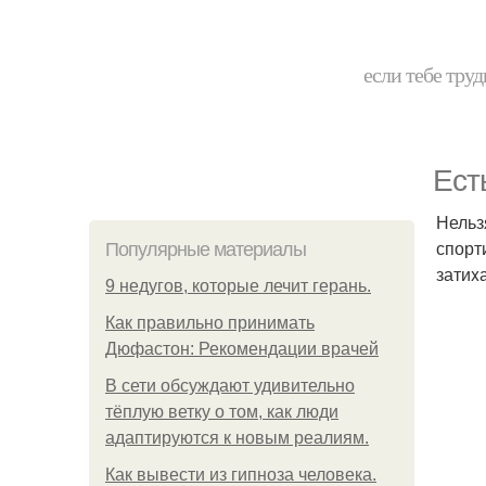
если тебе труд
Ест
Нельз
спорт
Популярные материалы
затиx
9 недугов, которые лечит герань.
Как правильно принимать
Дюфастон: Рекомендации врачей
В cети обсуждают удивительно
тёплую ветку о том, как люди
адаптируются к новым реалиям.
Как вывести из гипноза человека.