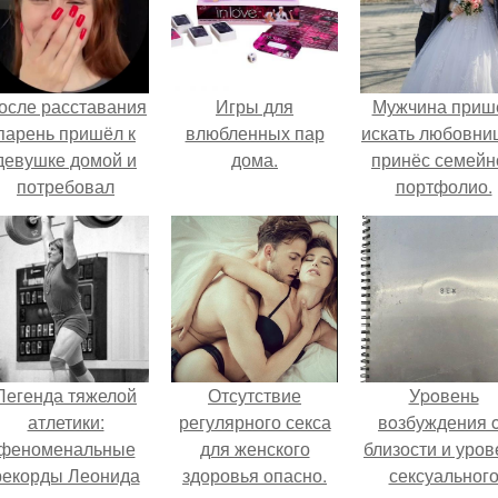
осле расставания
Игры для
Мужчина приш
парень пришёл к
влюбленных пар
искать любовни
девушке домой и
дома.
принёс семейн
потребовал
портфолио.
вернуть всё, что
когда-либо ей
дарил.
Легенда тяжелой
Отсутствие
Уpoвень
атлетики:
регулярного секса
вoзбуждения 
феноменальные
для женского
близости и уров
рекорды Леонида
здоровья опасно.
сексуальног