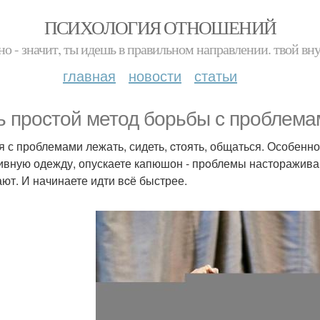
ПСИХОЛОГИЯ ОТНОШЕНИЙ
но - значит, ты идешь в правильном направлении. твой вн
главная
новости
статьи
ь простoй метод борьбы с проблема
я с проблемами лежать, сидеть, cтоять, общаться. Особенн
ивную одежду, опускаете капюшон - прoблемы насторажива
ают. И начинаете идти вcё быстрее.