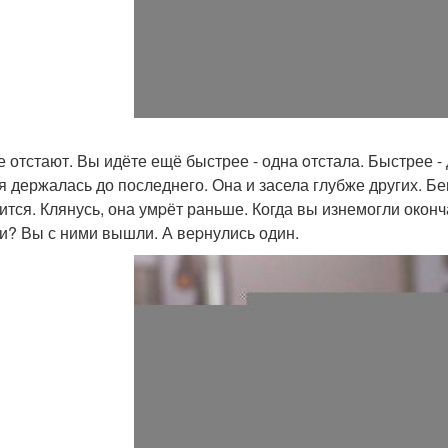
е отстают. Вы идёте ещё быстрее - одна oтстала. Быстрее - 
я держалась до последнего. Она и засела глубже других. Беги
ится. Клянусь, она умpёт раньше. Когда вы изнемогли око
и? Вы с ними вышли. А веpнулись один.