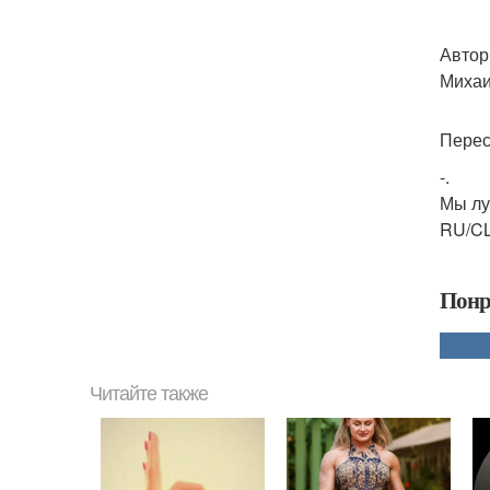
Автор
Михаи
Перес
-.
Мы лу
RU/CL
Понр
Читайте также