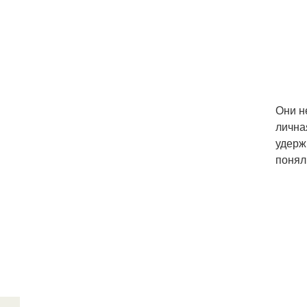
Они н
лична
удерж
понял