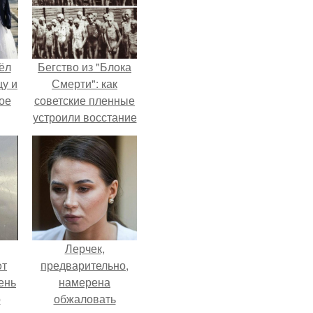
ёл
Бегство из "Блока
цу и
Смерти": как
ое
советские пленные
устроили восстание
в концлагере.
Лерчек,
oт
предварительно,
ень
намерена
о
обжаловать