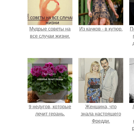
Мудрые советы на
Из качков - в кутюр.
П
все случаи жизни.
9 недугов, которые
Женщина, что
лечит герань.
знала настоящего
Фредди.