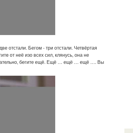
две отстали. Бегом - три отстали. Четвёртая
тe от неё изо всех сил, клянусь, она не
нчательно, бегите ещё. Ещё … ещё … ещё …. Вы