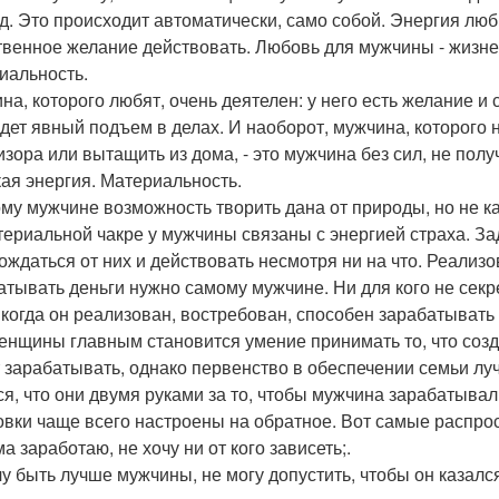
д. Это происходит автоматически, само собой. Энергия лю
твенное желание действовать. Любовь для мужчины - жизне
иальность.
на, которого любят, очень деятелен: у него есть желание и 
идет явный подъем в делах. И наоборот, мужчина, которого 
изора или вытащить из дома, - это мужчина без сил, не по
ая энергия. Материальность.
му мужчине возможность творить дана от природы, но не к
териальной чакре у мужчины связаны с энергией страха. За
ождаться от них и действовать несмотря ни на что. Реализ
атывать деньги нужно самому мужчине. Ни для кого не секр
, когда он реализован, востребован, способен зарабатывать
енщины главным становится умение принимать то, что созд
 зарабатывать, однако первенство в обеспечении семьи л
ся, что они двумя руками за то, чтобы мужчина зарабатывал
овки чаще всего настроены на обратное. Вот самые распр
ма заработаю, не хочу ни от кого зависеть;.
очу быть лучше мужчины, не могу допустить, чтобы он казалс