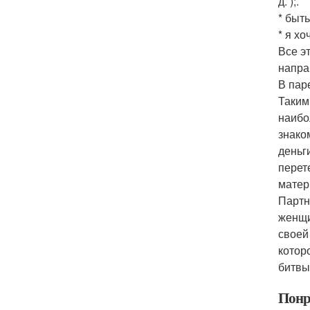
д. );.
* быт
* я х
Все э
напра
В пар
Таким
наибо
знако
деньг
перет
матер
Партн
женщи
своей
котор
битвы
Понр