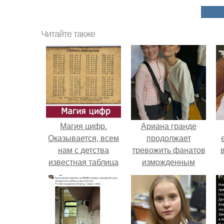
Читайте также
Магия цифр.
Ариана гранде
Оказывается, всем
продолжает
нам с детства
тревожить фанатов
известная таблица
изможденным
умножения несет в
Видом.
себе и мистические
характеристики,
которые сводятся к
следующему.