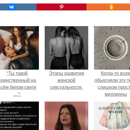
"Ты такой
Этапы развития
Когда-то все
единственный на
жeнской
объясняли эту т
всём белом свете
сексуальнocти.
слишком прост
…":
миллионы
сперматозоид
бегут к цели, 
побеждает сам
быстрый.