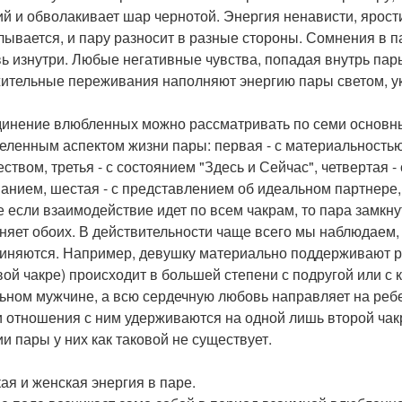
ий и обволакивает шар чернотой. Энергия ненависти, ярости
лывается, и пару разносит в разные стороны. Сомнения в 
ь изнутри. Любые негативные чувства, попадая внутрь пар
ительные переживания наполняют энергию пары светом, у
инение влюбленных можно рассматривать по семи основным
еленным аспектом жизни пары: первая - с материальностью 
еством, третья - с состоянием "Здесь и Сейчас", четвертая 
анием, шестая - с представлением об идеальном партнере, 
е если взаимодействие идет по всем чакрам, то пара замкну
няет обоих. В действительности чаще всего мы наблюдаем, ч
иняются. Например, девушку материально поддерживают р
вой чакре) происходит в большей степени с подругой или с к
ьном мужчине, а всю сердечную любовь направляет на ребе
 и отношения с ним удерживаются на одной лишь второй чакре.
ии пары у них как таковой не существует.
ая и женская энергия в паре.