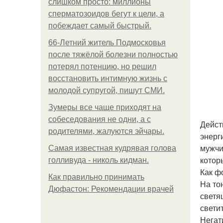
слишком просто: миллионы
сперматозоидов бегут к цели, а
побеждает самый быстрый.
66-Летний житель Подмосковья
после тяжёлой болезни полностью
потерял потенцию, но решил
восстановить интимную жизнь с
молодой супругой, пишут СМИ.
Зумеры все чаще приходят на
собеседования не одни, а с
Дейст
родителями, жалуются эйчары.
энерг
мужчи
Самая известная кудрявая голова
котор
голливуда - николь кидман.
Как ф
Как правильно принимать
На то
Дюфастон: Рекомендации врачей
светя
свети
Негат