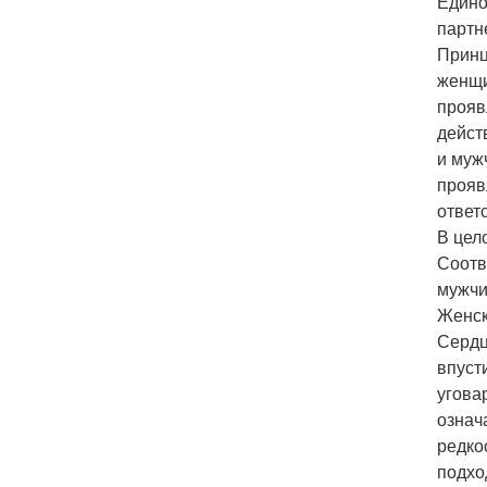
Едино
партн
Принц
женщи
прояв
действ
и муж
прояв
ответ
В цел
Соотв
мужчи
Женск
Сердц
впуст
угова
означ
редко
подхо