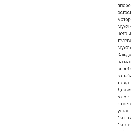
впере
естес
матер
Мужчи
него 
телев
Мужск
Каждо
на ма
освоб
зараб
тогда
Для ж
может
кажет
устан
* я са
* я х