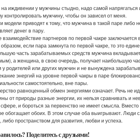
ь на иждивении у мужчины стыдно, надо самой напрягаться 
очу контролировать мужчину, чтобы он зависел от меня.
ти модели приводят к тому, что мужчина в такой паре либо н
вляет денег в пару.
е взаимодействие партнеров по первой чакре заключается в
 образом, если пара замкнута по первой чакре, то это един
льшую часть зарабатываемых средств мужчина вкладывает 
мым), а женщина, в свою очередь, получает наибольшую час
и у родителей или других мужчин и не вынуждена зарабатыват
екание энергий на уровне первой чакры в паре блокирован
иальности самостоятельно, вне пары.
ерство равноценный обмен энергиями означает. Речь не иде
ны от природы разные энергии, их нельзя сравнивать и не
 сфере, и бороться за первенство не имеет смысла. Вместо
ое обогащает обоих. В этом случае оба выигрывают. Люди с
, либо пространством для развития, любви и успеха.
авилось? Поделитесь с друзьями!