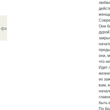
любви
дейст
женщ
Совре
⇦
Они б
дурой
закры
начат
преды
они, 
что н
Идет 
жизни
их за
вам, 
начал
главн
быть 
По бо