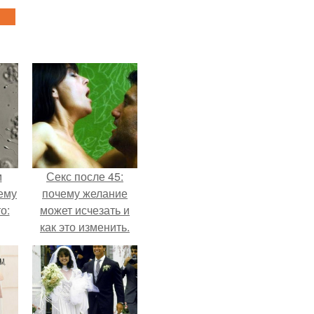
м
Секс после 45:
ему
почему желание
о:
может исчезать и
как это изменить.
ов
а
ый