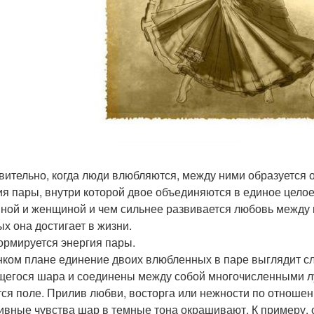
вительно, когда люди влюбляются, между ними образуется 
ия пары, внутри которой двое объединяются в единое цело
ной и женщиной и чем сильнее развивается любовь между 
ых она достигает в жизни.
ормируется энергия пары.
нком плане единение двоих влюбленных в паре выглядит с
щегося шара и соединены между собой многочисленными луч
тся поле. Прилив любви, восторга или нежности по отноше
ивные чувства шар в темные тона окрашивают. К примеру, о