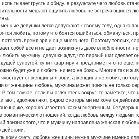
 испытывает грусть и обиду, в результате чего любовь ста
вительности мешают ощутить любовь не встречающиеся люди
ины.
менные девушки легко допускают к своему телу, однако пани
оятся любить, потому что боятся ошибиться, обмануться, пр
, потерять время зря и еще много чего. Поэтому теплых, с
вает собой все и не дает возникнуть даже влюбленности, не 
ь любить мужчину, девушки ждут, что первый шаг сделает о
дущей супругой, купит квартиру и предпримет что-то еще, 
можно будет уже и любить, ничего не боясь. Многие так и жи
е чувствует от женщины любви, а женщина не любит, потому 
ли от женщины любовь, мужчина может понять не только сер
. В том случае, если вы оглянетесь вокруг, то заметите, 
жигают, вдохновляют, рядом с которыми им хочется действова
конечно же, хорошо известно, каким энергичным, безудер
е романтических отношений, когда любовь между людьми то
ый признак того, что в мужчину направлена женская любов
в действии.
льшому счету, любовь женщины нужна мужчине именно для т