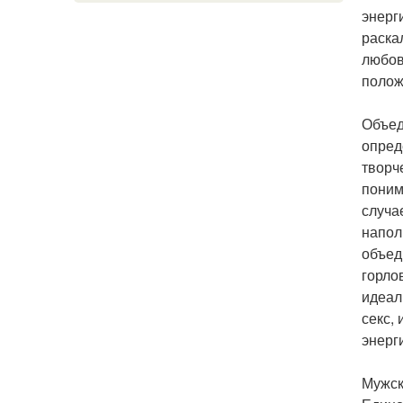
энерг
раска
любов
полож
Объед
опред
творч
поним
случа
напол
объед
горло
идеал
секс,
энерг
Мужск