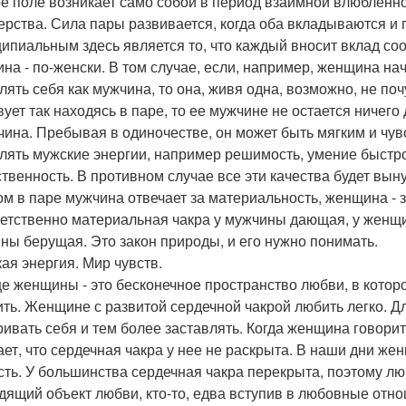
е поле возникает само собой в период взаимной влюбленн
ерства. Сила пары развивается, когда оба вкладываются и
ипиальным здесь является то, что каждый вносит вклад соо
на - по-женски. В том случае, если, например, женщина нач
лять себя как мужчина, то она, живя одна, возможно, не поч
ует так находясь в паре, то ее мужчине не остается ничего 
чина. Пребывая в одиночестве, он может быть мягким и чув
лять мужские энергии, например решимость, умение быстро
ственность. В противном случае все эти качества будет вы
ом в паре мужчина отвечает за материальность, женщина - 
етственно материальная чакра у мужчины дающая, у женщ
ны берущая. Это закон природы, и его нужно понимать.
ая энергия. Мир чувств.
е женщины - это бесконечное пространство любви, в которо
ить. Женщине с развитой сердечной чакрой любить легко. Дл
ривать себя и тем более заставлять. Когда женщина говорит,
ает, что сердечная чакра у нее не раскрыта. В наши дни же
сть. У большинства сердечная чакра перекрыта, поэтому люб
дящий объект любви, кто-то, едва вступив в любовные отн