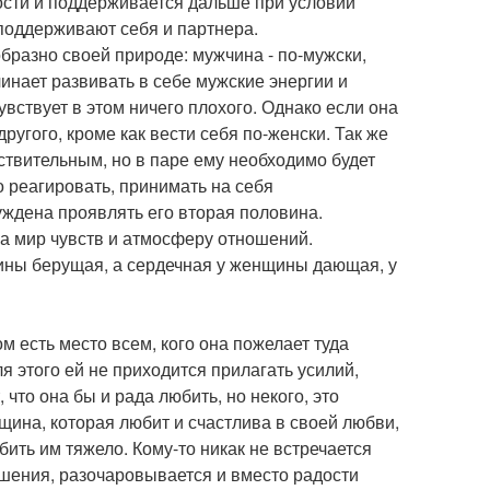
ости и поддерживается дальше при условии
 поддерживают себя и партнера.
бразно своей природе: мужчина - по-мужски,
инает развивать в себе мужские энергии и
увствует в этом ничего плохого. Однако если она
другого, кроме как вести себя по-женски. Так же
ствительным, но в паре ему необходимо будет
 реагировать, принимать на себя
нуждена проявлять его вторая половина.
за мир чувств и атмосферу отношений.
ины берущая, а сердечная у женщины дающая, у
м есть место всем, кого она пожелает туда
я этого ей не приходится прилагать усилий,
 что она бы и рада любить, но некого, это
нщина, которая любит и счастлива в своей любви,
ить им тяжело. Кому-то никак не встречается
ошения, разочаровывается и вместо радости