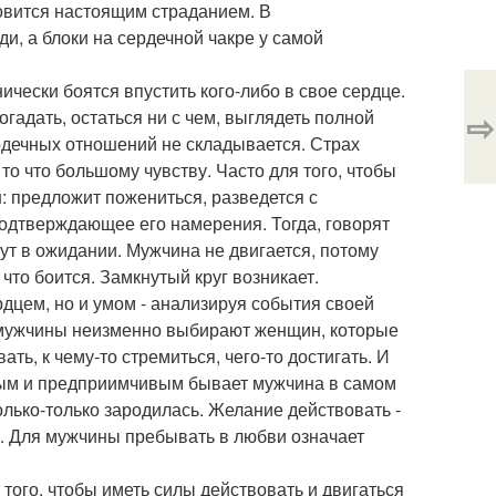
новится настоящим страданием. В
, а блоки на сердечной чакре у самой
чески боятся впустить кого-либо в свое сердце.
⇨
огадать, остаться ни с чем, выглядеть полной
ердечных отношений не складывается. Страх
то что большому чувству. Часто для того, чтобы
н: предложит пожениться, разведется с
подтверждающее его намерения. Тогда, говорят
вут в ожидании. Мужчина не двигается, потому
что боится. Замкнутый круг возникает.
дцем, но и умом - анализируя события своей
что мужчины неизменно выбирают женщин, которые
ть, к чему-то стремиться, чего-то достигать. И
жным и предприимчивым бывает мужчина в самом
лько-только зародилась. Желание действовать -
ь. Для мужчины пребывать в любви означает
ого, чтобы иметь силы действовать и двигаться