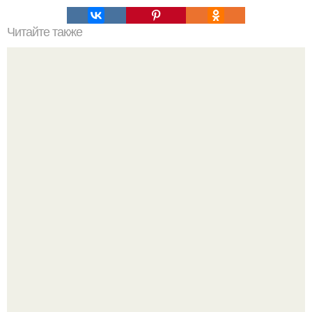
Читайте также
15 божьих правил?
Девушка решила провести необычный эксперимент и на
протяжении 30 дней питалась одной шаурмой.