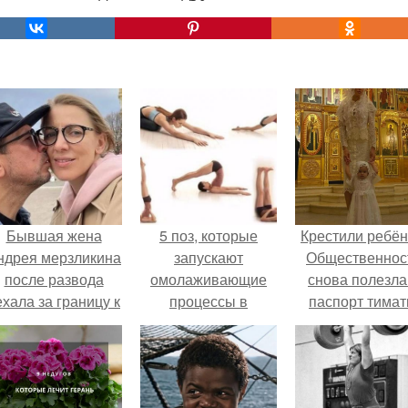
Бывшая жена
5 поз, которые
Крестили ребён
ндрея мерзликина
запускают
Общественнос
после развода
омолаживающие
снова полезла
ехала за границу к
процессы в
паспорт тимат
овому избраннику
организме,
оставив детей.
заставляют его
обновляться и
восстанавливаться.