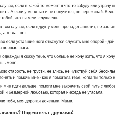
 случае, если в какой-то момент я что-то забуду или утрачу 
ить. А если у меня так и не получится, не переживай. Ведь с
с тобой, что ты меня слушаешь ….
в том случае, если вдруг у меня пропадет аппетит, не заста
, а когда - нет.
чае если уставшие ноги откажутся служить мне опорой - дай 
а первые шаги.
 однажды я скажу тебе, что больше не хочу жить, что я хочу
шь меня.
мою старость, не грусти, не злись, не чувствуй себя бессил
понять и помочь мне - как я помогала тебе, когда ты только
и мне идти дальше, помоги мне закончить свой путь с любов
ой и безмерной любовью, которая никогда не угасала.
лю тебя, моя дорогая доченька. Мама.
авилось? Поделитесь с друзьями!