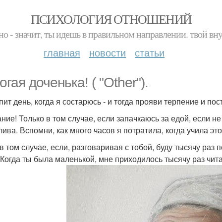
ПСИХОЛОГИЯ ОТНОШЕНИЙ
но - значит, ты идешь в правильном направлении. твой вн
главная
новости
статьи
гая доченька! ( "Other").
пит день, когда я состарюсь - и тогда прояви терпение и по
ние! Только в том случае, если запачкаюсь за едой, если не
лива. Вспомни, как много часов я потратила, когда учила это
в том случае, если, разговаривая с тобой, буду тысячу раз 
 Когда ты была маленькой, мне приходилось тысячу раз читат