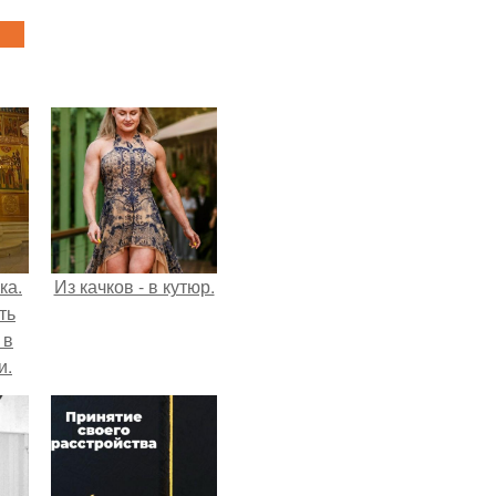
ка.
Из качков - в кутюр.
ть
 в
и.