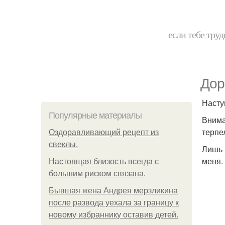
если тебе труд
Доро
Насту
Популярные материалы
Внима
терпе
Оздоравливающий рецепт из
свеклы.
Лишь 
меня.
Hacтоящая близость всегда с
большим риском связана.
Бывшая жена Андрея мерзликина
после развода уехала за границу к
новому избраннику оставив детей.