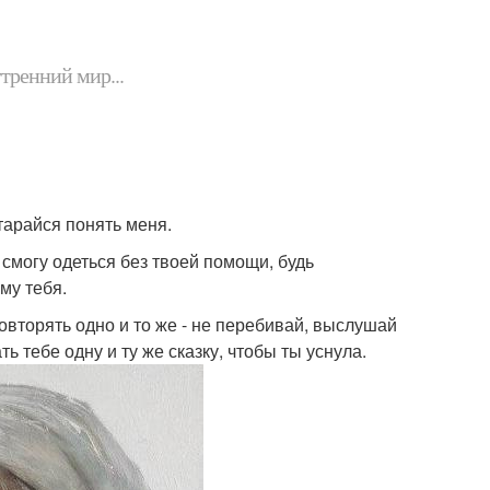
утренний мир...
старайся понять меня.
 смогу одеться без твоей помощи, будь
му тебя.
повторять одно и то же - не перебивай, выслушай
ь тебе одну и ту же сказку, чтобы ты уснула.