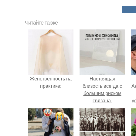
Читайте также
Женственность на
Hacтоящая
практике:
близость всегда с
А
большим риском
связана.
у
н