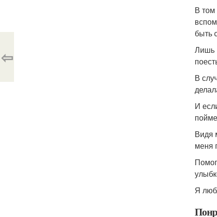
В том
вспомн
быть 
Лишь 
⇦
поесть
В слу
делал
И если
пойме
Видя 
меня 
Помог
улыбк
Я люб
Понр