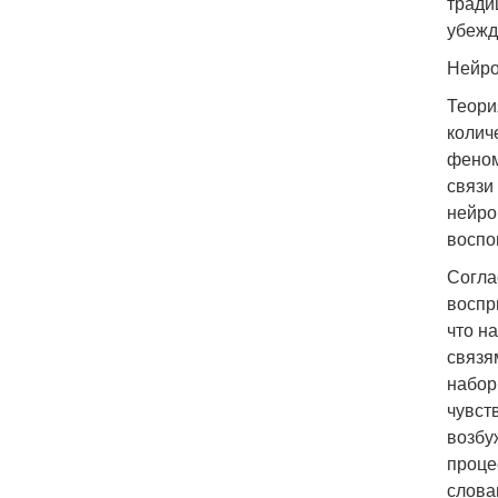
тради
убежд
Нейро
Теори
колич
феном
связи
нейро
воспо
Согла
воспр
что н
связя
набор
чувст
возбу
проце
слова