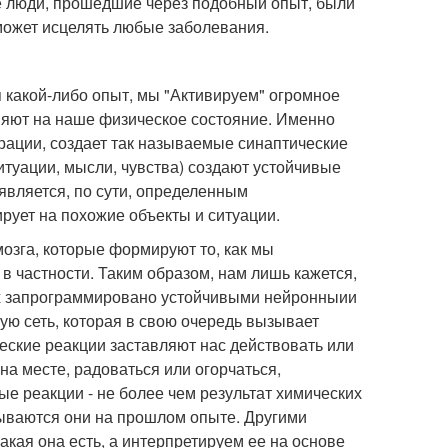
се люди, прошедшие через подобный опыт, были
может исцелять любые заболевания.
 какой-либо опыт, мы "Активируем" огромное
ияют на наше физическое состояние. Именно
рации, создает так называемые синаптические
туации, мысли, чувства) создают устойчивые
является, по сути, определенным
рует на похожие объекты и ситуации.
озга, которые формируют то, как мы
в частности. Таким образом, нам лишь кажется,
их запрограммировано устойчивыми нейронныии
ную сеть, которая в свою очередь вызывает
еские реакции заставляют нас действовать или
на месте, радоваться или огорчаться,
ые реакции - не более чем результат химических
ываются они на прошлом опыте. Другими
акая она есть, а интерпретируем ее на основе