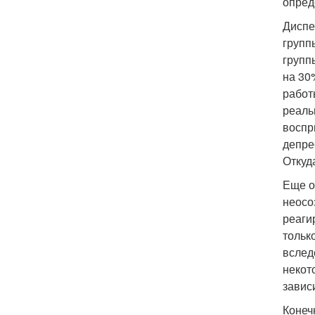
опред
Диспе
групп
групп
на 30
работ
реаль
воспр
депрес
Откуд
Еще о
неосо
реаги
тольк
вслед
некот
завис
Конеч