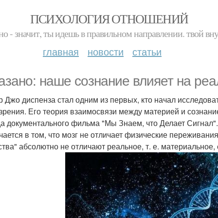
ПСИХОЛОГИЯ ОТНОШЕНИЙ
но - значит, ты идешь в правильном направлении. твой вн
главная
новости
статьи
азано: наше сознание влияет на реа
р Джо диспенза стал одним из первых, кто начал исследова
 зрения. Его теория взаимосвязи между материей и сознан
а документального фильма "Мы Знаем, что Делает Сигнал".
чается в том, что мозг не отличает физические переживания
тва" абсолютно не отличают реальное, т. е. материальное, 