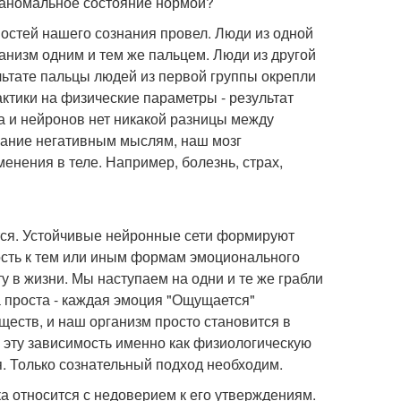
о аномальное состояние нормой?
стей нашего сознания провел. Люди из одной
низм одним и тем же пальцем. Люди из другой
льтате пальцы людей из первой группы окрепли
актики на физические параметры - результат
га и нейронов нет никакой разницы между
мание негативным мыслям, наш мозг
енения в теле. Например, болезнь, страх,
тся. Устойчивые нейронные сети формируют
ость к тем или иным формам эмоционального
у в жизни. Мы наступаем на одни и те же грабли
а проста - каждая эмоция "Ощущается"
ществ, и наш организм просто становится в
в эту зависимость именно как физиологическую
я. Только сознательный подход необходим.
а относится с недоверием к его утверждениям.