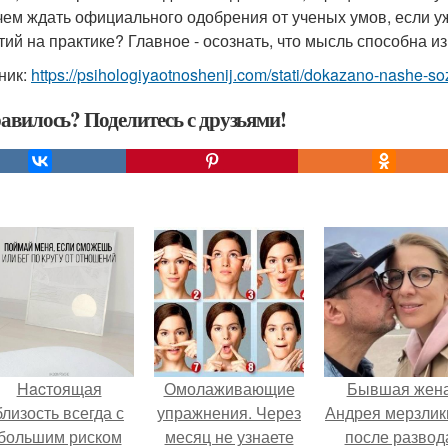
чем ждать официального одобрения от ученых умов, если у
тий на практике? Главное - осознать, что мысль способна и
ник:
https://psihologiyaotnoshenij.com/stati/dokazano-nashe-so
авилось? Поделитесь с друзьями!
Hacтоящая
Омолаживающие
Бывшая жен
близость всегда с
упражнения. Через
Андрея мерзлик
большим риском
месяц не узнаете
после развод