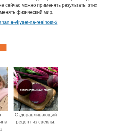
же сейчас можно применять результаты этих
зменять физический мир.
znanie-vliyaet-na-realnost-2
а
Оздоравливающий
ина
рецепт из свеклы.
а