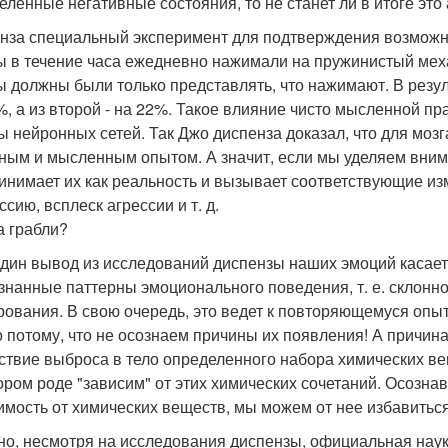
еленные негативные состояния, то не станет ли в итоге эт
нза специальный эксперимент для подтверждения возможно
ы в течение часа ежедневно нажимали на пружинистый меха
ы должны были только представлять, что нажимают. В резу
%, а из второй - на 22%. Такое влияние чисто мысленной пр
ы нейронных сетей. Так Джо диспенза доказал, что для моз
ным и мысленным опытом. А значит, если мы уделяем вни
инимает их как реальность и вызывает соответствующие изм
сию, всплеск агрессии и т. д.
а грабли?
дин вывод из исследований диспензы наших эмоций касае
знанные паттерны эмоционального поведения, т. е. склонн
рования. В свою очередь, это ведет к повторяющемуся опыт
о потому, что не осознаем причины их появления! А причин
ствие выброса в тело определенного набора химических ве
ором роде "зависим" от этих химических сочетаний. Осозна
имость от химических веществ, мы можем от нее избавитьс
но, несмотря на исследования диспензы, официальная наук