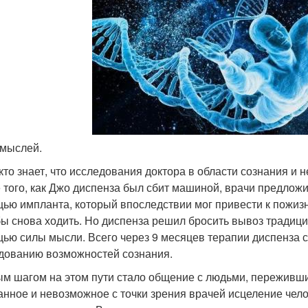
т мыслей.
кто знает, что исследования доктора в области сознания и 
 того, как Джо диспенза был сбит машиной, врачи предлож
ью импланта, который впоследствии мог привести к пожизн
бы снова ходить. Но диспенза решил бросить вывоз традиц
ью силы мысли. Всего через 9 месяцев терапии диспенза сн
дованию возможностей сознания.
м шагом на этом пути стало общение с людьми, переживш
анное и невозможное с точки зрения врачей исцеление чел