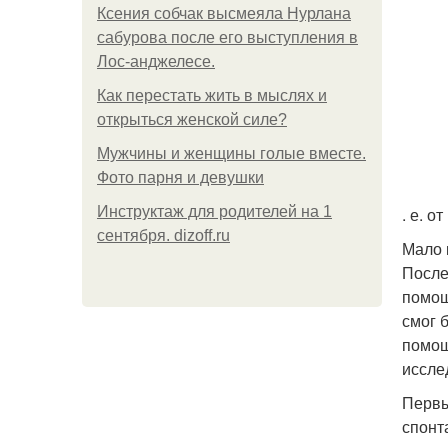
Ксения собчак высмеяла Нурлана
сабурова после его выступления в
Лос-анджелесе.
Как перестать жить в мыслях и
открыться женской силе?
Мужчины и женщины голые вместе.
Фото парня и девушки
Инструктаж для родителей на 1
. е. о
сентября. dizoff.ru
Мало 
После
помощ
смог 
помощ
иссле
Первы
спонт