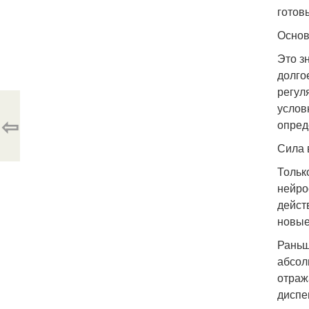
готов
Основ
Это з
долго
регул
услов
⇦
опред
Сила 
Тольк
нейро
дейст
новые
Раньш
абсол
отраж
диспе