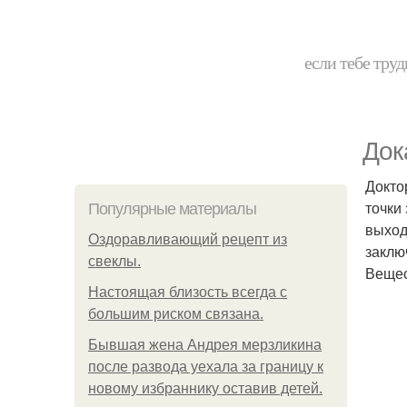
если тебе труд
Док
Докто
точки
Популярные материалы
выход
Оздоравливающий рецепт из
заклю
свеклы.
Вещес
Hacтоящая близость всегда с
большим риском связана.
Бывшая жена Андрея мерзликина
после развода уехала за границу к
новому избраннику оставив детей.