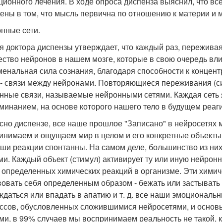
ционного лечения. В ходе опроса диспенза выяснил, что в
ены в том, что мысль первична по отношению к материи и 
нные сети.
я доктора диспензы утверждает, что каждый раз, переживая
ество нейронов в нашем мозге, которые в свою очередь вл
енальная сила сознания, благодаря способности к концент
 - связи между нейронами. Повторяющиеся переживания (си
нные связи, называемые нейронными сетями. Каждая сеть 
минанием, на основе которого нашего тело в будущем реаги
сно диспензе, все наше прошлое "Записано" в нейросетях м
инимаем и ощущаем мир в целом и его конкретные объекты 
аши реакции спонтанны. На самом деле, большинство из н
ми. Каждый объект (стимул) активирует ту или иную нейрон
 определенных химических реакций в организме. Эти химич
вовать себя определенным образом - бежать или застывать 
ждаться или впадать в апатию и т. д. все наши эмоциональн
ссов, обусловленных сложившимися нейросетями, и основ
ми, в 99% случаев мы воспринимаем реальность не такой, к