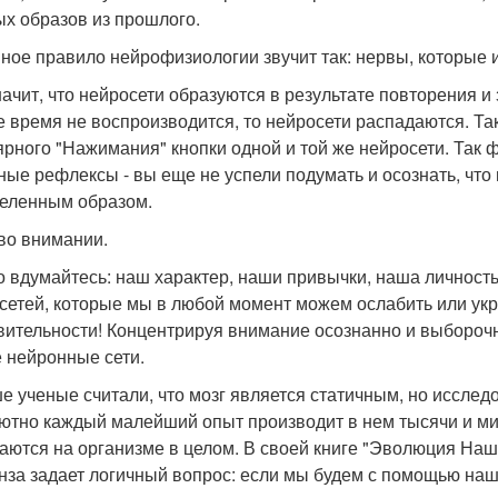
ых образов из прошлого.
ное правило нейрофизиологии звучит так: нервы, которые 
начит, что нейросети образуются в результате повторения и
е время не воспроизводится, то нейросети распадаются. Та
ярного "Нажимания" кнопки одной и той же нейросети. Так
ные рефлексы - вы еще не успели подумать и осознать, что 
еленным образом.
во внимании.
о вдумайтесь: наш характер, наши привычки, наша личност
сетей, которые мы в любой момент можем ослабить или ук
вительности! Концентрируя внимание осознанно и выборочно
 нейронные сети.
е ученые считали, что мозг является статичным, но иссле
ютно каждый малейший опыт производит в нем тысячи и м
аются на организме в целом. В своей книге "Эволюция На
нза задает логичный вопрос: если мы будем с помощью на