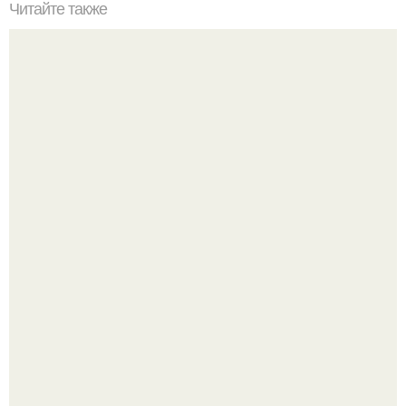
Читайте также
Метод кувшинов, который поможет вам сэкономить.
9 недугов, которые лечит герань.