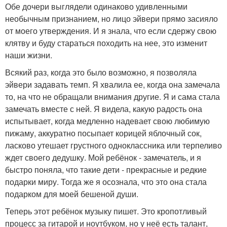
Обе дочери выглядели одинаково удивленными
необычным признанием, но лицо эйвери прямо засияло
от моего утверждения. И я знала, что если сдержу свою
клятву и буду стараться походить на нее, это изменит
наши жизни.
Всякий раз, когда это было возможно, я позволяла
эйвери задавать темп. Я хвалила ее, когда она замечала
то, на что не обращали внимания другие. Я и сама стала
замечать вместе с ней. Я видела, какую радость она
испытывает, когда медленно надевает свою любимую
пижаму, аккуратно посыпает корицей яблочный сок,
ласково утешает грустного одноклассника или терпеливо
ждет своего дедушку. Мой ребёнок - замечатель, и я
быстро поняла, что такие дети - прекрасные и редкие
подарки миру. Тогда же я осознала, что это она стала
подарком для моей бешеной души.
Теперь этот ребёнок музыку пишет. Это кропотливый
процесс за гитарой и ноутбуком, но у неё есть талант,