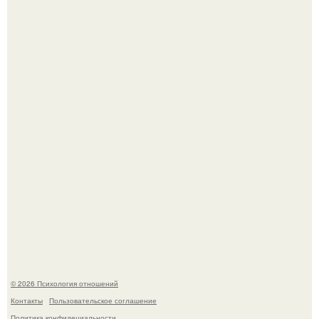
Зумеры все чаще приходят на собеседования не одни, а
с родителями, жалуются эйчары.
"Обвенчался с Женой, с Которой в Браке уже Около 15
лет" - Анатолий Цой удивил поклонников "тайной
свадьбой".
© 2026 Психология отношений
Контакты
Пользовательское соглашение
Политика конфидециальности