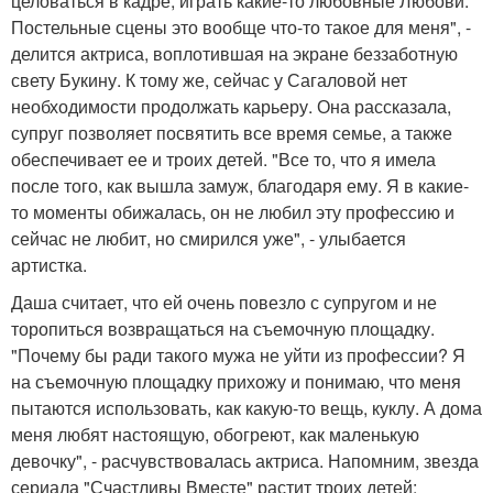
целоваться в кадре, играть какие-то любовные Любови.
Постельные сцены это вообще что-то такое для меня", -
делится актриса, воплотившая на экране беззаботную
свету Букину. К тому же, сейчас у Сагаловой нет
необходимости продолжать карьеру. Она рассказала,
супруг позволяет посвятить все время семье, а также
обеспечивает ее и троих детей. "Все то, что я имела
после того, как вышла замуж, благодаря ему. Я в какие-
то моменты обижалась, он не любил эту профессию и
сейчас не любит, но смирился уже", - улыбается
артистка.
Даша считает, что ей очень повезло с супругом и не
торопиться возвращаться на съемочную площадку.
"Почему бы ради такого мужа не уйти из профессии? Я
на съемочную площадку прихожу и понимаю, что меня
пытаются использовать, как какую-то вещь, куклу. А дома
меня любят настоящую, обогреют, как маленькую
девочку", - расчувствовалась актриса. Напомним, звезда
сериала "Счастливы Вместе" растит троих детей: