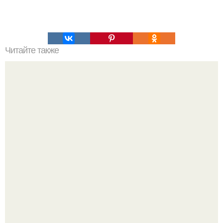
Читайте также
Как стать хитрой женщиной. 70 способов стать
женственнее