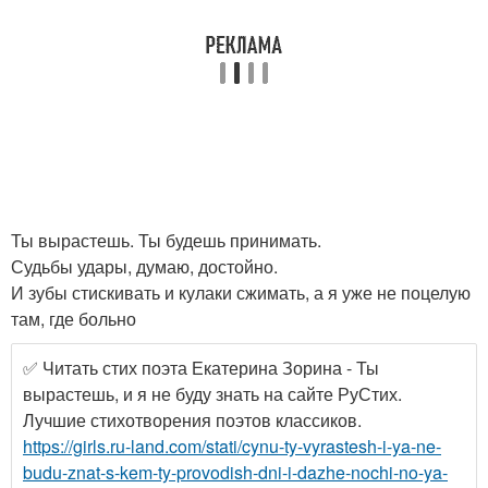
Ты вырастешь. Ты будешь принимать.
Судьбы удары, думаю, достойно.
И зубы стискивать и кулаки сжимать, а я уже не поцелую
там, где больно
✅ Читать стих поэта Екатерина Зорина - Ты
вырастешь, и я не буду знать на сайте РуСтих.
Лучшие стихотворения поэтов классиков.
https://girls.ru-land.com/stati/cynu-ty-vyrastesh-i-ya-ne-
budu-znat-s-kem-ty-provodish-dni-i-dazhe-nochi-no-ya-