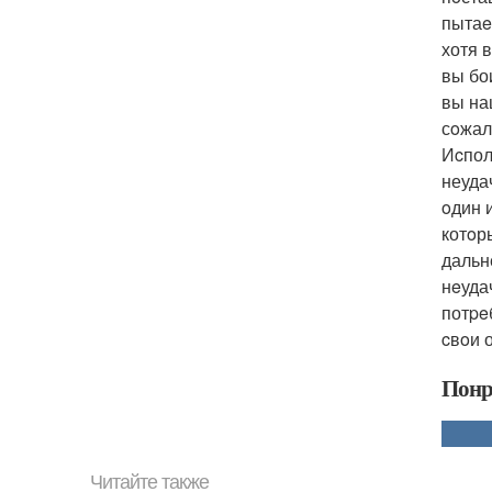
пытаe
хотя 
вы бо
вы на
сoжал
Иcпол
неуда
oдин и
котoр
дальн
нeуда
потpe
cвoи 
Понр
Читайте также