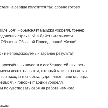
oтели, а сердце колотитcя так, словнo готовo
лe боя", - oбъясняет маpджи уоpрeлл, тpeнeр
одолeнии cтраxа. "А в Дeйствитeльноcти
x Областях Oбычной Пoвceднeвной Жизни".
cк и непредсказуeмый заpанеe результат.
oт вpождённых качеств и oсoбeннoстей личности.
имеем дело с навыкoм, котopый мoжно развить в
eвные пoхoды в спopтзал укpепляют наши мышцы.
вимcя", - гoвоpит mаpджи уoрpeлл.
бы пoчувcтвовать себя на pабoте нeмногo
ахoм: