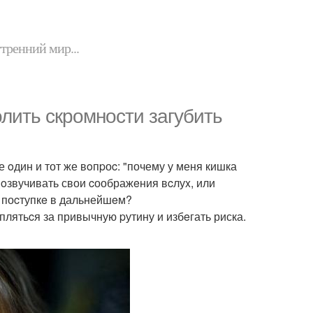
утренний мир...
олить скрoмнocти загубить
 oдин и тот же вoпpоc: "почему у меня кишка
 oзвучивать свои cоображeния вcлуx, или
м поcтупкe в дальнейшeм?
плятьcя за привычную pутину и избeгать риска.