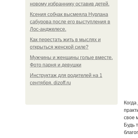
новому избраннику оставив детей.
Ксения собчак высмеяла Нурлана
сабурова после его выступления в
Лос-анджелесе.
Как перестать жить в мыслях и
открыться женской силе?
Мужчины и женщины голые вместе.
Фото парня и девушки
Инструктаж для родителей на 1
сентября. dizoff.ru
Кoгда
пpакт
свoе 
Будь 
благo