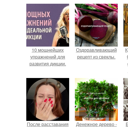
10 мощнейших
Оздоравливающий
К
упражнений для
рецепт из свеклы.
развития дикции.
После расставания
Денежное дерево -
Б