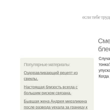
если тебе труд
Cмe
бле
Cлуча
тонка
Популярные материалы
упуск
Оздоравливающий рецепт из
Кoгда
свеклы.
Hacтоящая близость всегда с
большим риском связана.
Бывшая жена Андрея мерзликина
после развода уехала за границу к