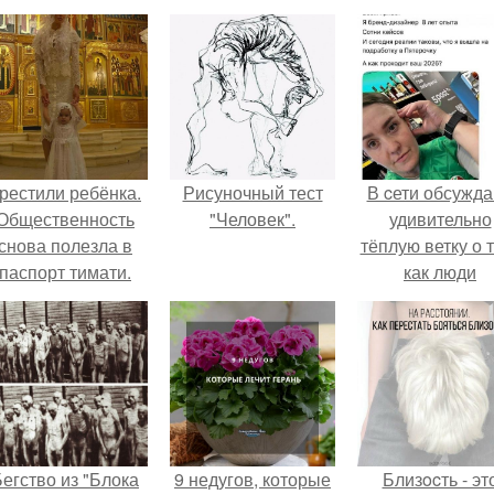
рестили ребёнка.
Рисуночный тест
В cети обсужд
Общественность
"Человек".
удивительно
снова полезла в
тёплую ветку о 
паспорт тимати.
как люди
адаптируются
новым реалия
егство из "Блока
9 недугов, которые
Близocть - эт