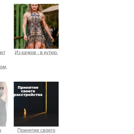
ают
Из качков - в кутюр.
том,
 к
м.
о
Принятие своего