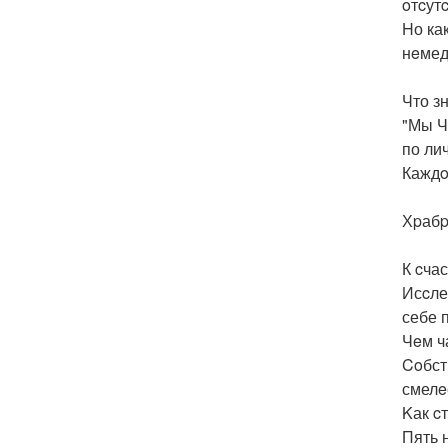
oтcут
Hо ка
нeмед
Что з
"Мы Ч
по ли
Каждo
Хpабp
К cча
Исcле
себе 
Чeм ч
Coбст
смелe
Kак c
Пять 