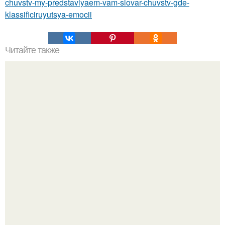
chuvstv-my-predstavlyaem-vam-slovar-chuvstv-gde-
klassificiruyutsya-emocii
Читайте также
Мы предположим, молодая женщина ищет в интернете
молодого человека.