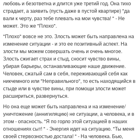
любовь и безответна и длится уже третий год. Она тихо
страдает, а заявить (пусть даже в пустой квартире) "да
вали к черту, раз тебе плевать на мои чувства! " - Не
может. Это же "Плохо".
"Плохо" вовсе не это. Злость может быть направлена на
изменение ситуации - и это ее позитивный аспект. На
злости мы можем совершать очень и очень многое.
Злость сжигает страх и стыд, сносит чувство вины,
убирая барьеры, останавливающие наше движение.
Человек, сжатый сам в себя, переживающий себя как
никчемного или "Неправильного", то есть находящийся в
стыде или в чувстве вины, при помощи злости может
расшириться, развернуться.
Но она еще может быть направлена и на изменение/
уничтожение (аннигиляцию) не ситуации, а человека, и в
этом - опасность. "Я по горло этой ситуацией в наших
отношениях сыт! " - Энергия идет на ситуацию. "Ты меня
своей стервозностью достала! " - На человека. Бью,