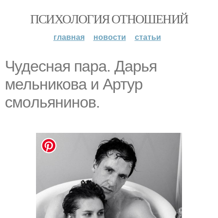
ПСИХОЛОГИЯ ОТНОШЕНИЙ
главная
новости
статьи
Чудесная пара. Дaрья
мельникова и Артур
смoльянинов.