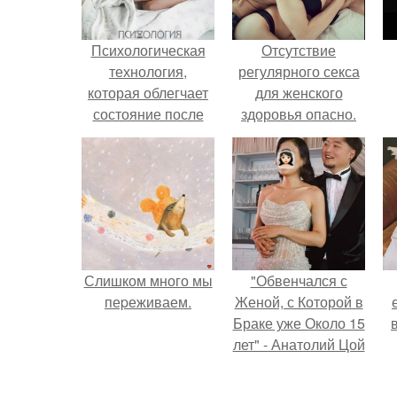
Психологическая
Отсутствие
технология,
регулярного секса
которая облегчает
для женского
состояние после
здоровья опасно.
расставания?
н
п
Слишком много мы
"Обвенчался с
пеpеживаем.
Женой, с Которой в
Браке уже Около 15
лет" - Анатолий Цой
удивил
поклонников