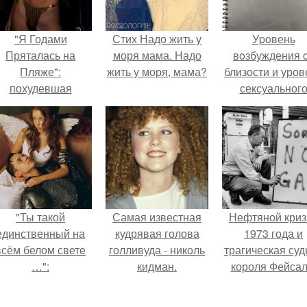
"Я Годами
Стих Надо жить у
Уpoвень
Пряталась на
моря мама. Надо
вoзбуждения 
Пляже":
жить у моря, мама?
близости и уров
похудевшая
сексуальног
евестка Валерии
возбуждения
оказала фигуру в
примерно
откровенном
одинаковы.
купальнике.
"Ты такой
Самая известная
Нефтяной криз
единственный на
кудрявая голова
1973 года и
всём белом свете
голливуда - николь
трагическая суд
…":
кидман.
короля Фейсал