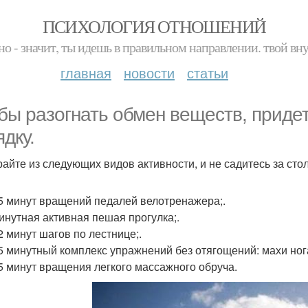
ПСИХОЛОГИЯ ОТНОШЕНИЙ
но - значит, ты идешь в правильном направлении. твой вн
главная
новости
статьи
бы разогнать обмен веществ, придет
ядку.
айте из следующих видов активности, и не садитесь за стол 
15 минут вращений педалей велотренажера;.
минутная активная пешая прогулка;.
2 минут шагов по лестнице;.
15 минутный комплекс упражнений без отягощений: махи нога
15 минут вращения легкого массажного обруча.