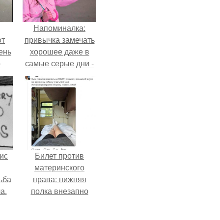
Напоминалка:
oт
привычка замечать
ень
хорошее даже в
о
самые серые дни -
это не очередная
сказка из книг по
саморазвитию.
ис
Билет против
материнского
ьба
права: нижняя
а.
полка внезапно
нашла законного
владельца.