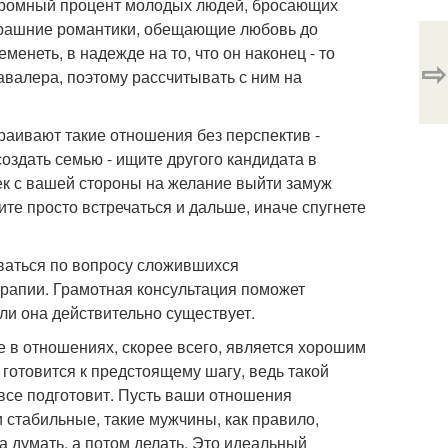
 Огромный процент молодых людей, бросающих
черашние романтики, обещающие любовь до
менеть, в надежде на то, что он наконец - то
⇨
кавалера, поэтому рассчитывать с ним на
траивают такие отношения без перспектив -
 создать семью - ищите другого кандидата в
ек с вашей стороны на желание выйти замуж
ите просто встречаться и дальше, иначе спугнете
оваться по вопросу сложившихся
ерапии. Грамотная консультация поможет
ли она действительно существует.
е в отношениях, скорее всего, является хорошим
 готовится к предстоящему шагу, ведь такой
все подготовит. Пусть ваши отношения
 стабильные, такие мужчины, как правило,
 думать, а потом делать. Это идеальный