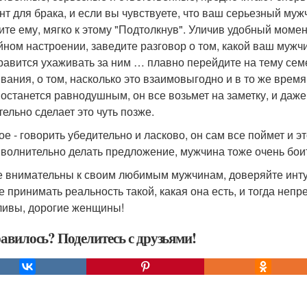
нт для брака, и если вы чувствуете, что ваш серьезный муж
ите ему, мягко к этому "Подтолкнув". Уличив удобный момен
йном настроении, заведите разговор о том, какой ваш мужч
равится ухаживать за ним … плавно перейдите на тему сем
вания, о том, насколько это взаимовыгодно и в то же время
 останется равнодушным, он все возьмет на заметку, и даже
тельно сделает это чуть позже.
ое - говорить убедительно и ласково, он сам все поймет и 
 волнительно делать предложение, мужчина тоже очень боитс
е внимательны к своим любимым мужчинам, доверяйте интуи
е принимать реальность такой, какая она есть, и тогда неп
ливы, дорогие женщины!
авилось? Поделитесь с друзьями!