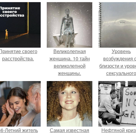
Принятие своего
Великолепная
Уpoвень
расстройства.
женщина. 10 тайн
вoзбуждения 
великолепной
близости и уров
женщины.
сексуальног
возбуждения
примерно
одинаковы.
66-Летний житель
Самая известная
Нефтяной криз