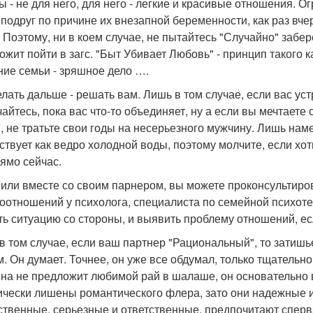
ы - не для него, для него - легкие и красивые отношения.
 подруг по причине их внезапной беременности, как раз в
. Поэтому, ни в коем случае, не пытайтесь "Случайно" забере
ожит пойти в загс. "Быт Убивает Любовь" - принцип такого 
ние семьи - зряшное дело ….
елать дальше - решать вам. Лишь в том случае, если вас ус
чайтесь, пока вас что-то объединяет, ну а если вы мечтаете
, не тратьте свои годы на несерьезного мужчину. Лишь нам
ствует как ведро холодной воды, поэтому молчите, если хот
рямо сейчас.
 или вместе со своим парнером, вы можете проконсультир
оотношений у психолога, специалиста по семейной психот
ть ситуацию со стороны, и выявить проблему отношений, ес
в том случае, если ваш партнер "Рациональный", то затишь
м. Он думает. Точнее, он уже все обдумал, только тщательно
на не предложит любимой рай в шалаше, он основательно 
ически лишены романтического флера, зато они надежные и
ственные, серьезные и ответственные, предпочитают сперва