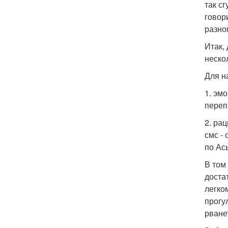
так с
говор
разно
Итак,
неско
Для н
1. эм
переп
2. ра
смс -
по Ас
В том
доста
легко
прогу
рванет