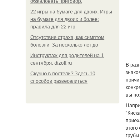
обжаловать приговор.
22 игры на бумаге для двоих. Игры
на бумаге для двоих и более:
правила для 22 игр
Отсутствие страха, как симптом
болезни. За несколько лет до
Инструктаж для родителей на 1
сентября. dizoff.ru
В раз
знаком
Скучно в постели? Здесь 10
причи
способов развеселиться
конкр
вы поз
Напри
"Киск
приех
этого
грубы