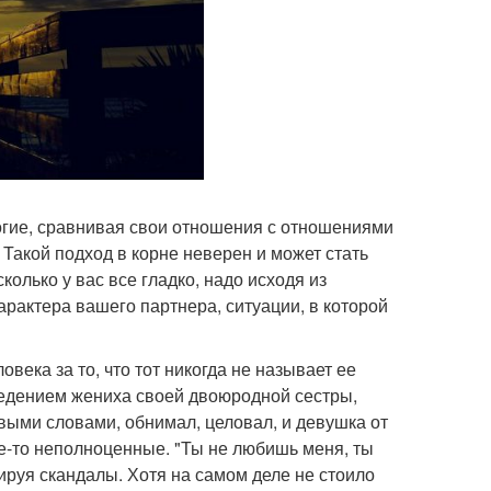
огие, сравнивая свои отношения с отношениями
к. Такой подход в корне неверен и может стать
колько у вас все гладко, надо исходя из
рактера вашего партнера, ситуации, в которой
века за то, что тот никогда не называет ее
оведением жениха своей двоюродной сестры,
овыми словами, обнимал, целовал, и девушка от
ие-то неполноценные. "Ты не любишь меня, ты
ируя скандалы. Хотя на самом деле не стоило