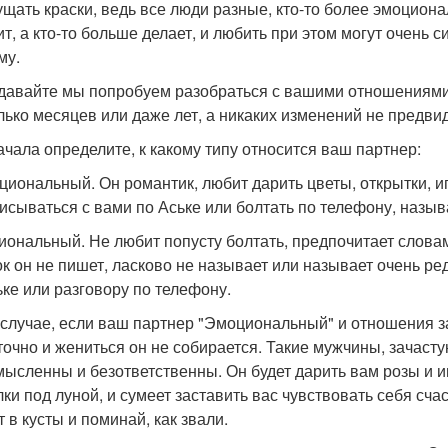
гущать краски, ведь все люди разные, кто-то более эмоциона
ит, а кто-то больше делает, и любить при этом могут очень 
му.
 давайте мы попробуем разобраться с вашими отношениями.
лько месяцев или даже лет, а никаких изменений не предви
ачала определите, к какому типу относится ваш партнер:
оциональный. Он романтик, любит дарить цветы, открытки, и
исываться с вами по Аське или болтать по телефону, назы
циональный. Не любит попусту болтать, предпочитает слова
 ок он не пишет, ласково не называет или называет очень р
ьке или разговору по телефону.
 случае, если ваш партнер "Эмоциональный" и отношения за
точно и жениться он не собирается. Такие мужчины, зачасту
мысленны и безответственны. Он будет дарить вам розы и и
лки под луной, и сумеет заставить вас чувствовать себя сч
 в кусты и поминай, как звали.