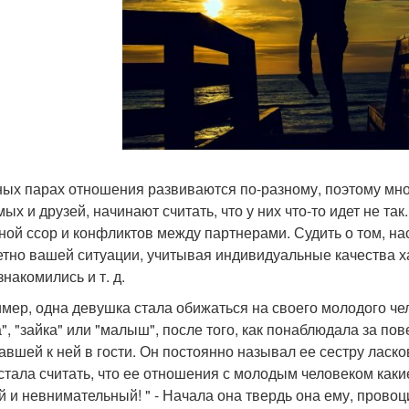
ных парах отношения развиваются по-разному, поэтому мн
ых и друзей, начинают считать, что у них что-то идет не та
ной ссор и конфликтов между партнерами. Судить о том, нас
етно вашей ситуации, учитывая индивидуальные качества ха
накомились и т. д.
мер, одна девушка стала обижаться на своего молодого чело
а", "зайка" или "малыш", после того, как понаблюдала за п
авшей к ней в гости. Он постоянно называл ее сестру ласк
 стала считать, что ее отношения с молодым человеком как
й и невнимательный! " - Начала она твердь она ему, провоц