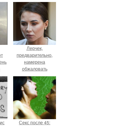
Лерчек,
oт
предварительно,
ень
намерена
о
обжаловать
приговор.
ис
Секс после 45: