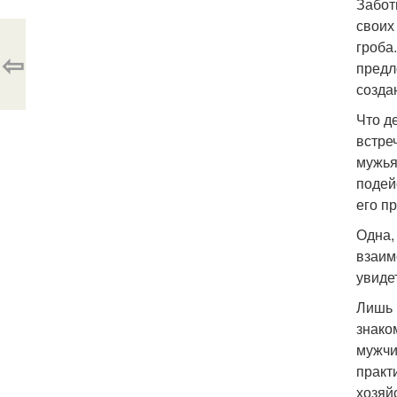
Забот
своих
гроба
⇦
предл
созда
Что д
встре
мужья
подей
его п
Одна,
взаим
увиде
Лишь 
знако
мужчи
практ
хозяй