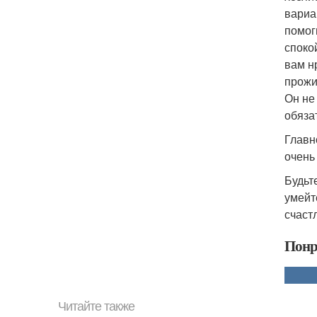
вариа
помог
споко
вам н
прожи
Он не
обяза
Главн
очень
Будьт
умейт
счаст
Понр
Читайте также