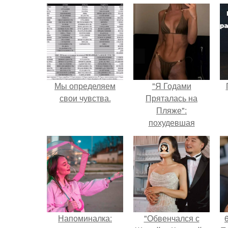
Мы определяем
"Я Годами
свои чувства.
Пряталась на
Пляже":
похудевшая
невестка Валерии
показала фигуру в
откровенном
купальнике.
Напоминалка:
"Обвенчался с