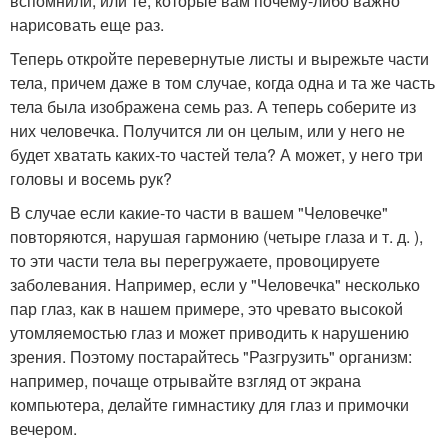
вспомнили, или те, которые вам почему-либо важно
нарисовать еще раз.
Теперь откройте перевернутые листы и вырежьте части
тела, причем даже в том случае, когда одна и та же часть
тела была изображена семь раз. А теперь соберите из
них человечка. Получится ли он целым, или у него не
будет хватать каких-то частей тела? А может, у него три
головы и восемь рук?
В случае если какие-то части в вашем "Человечке"
повторяются, нарушая гармонию (четыре глаза и т. д. ),
то эти части тела вы перегружаете, провоцируете
заболевания. Например, если у "Человечка" несколько
пар глаз, как в нашем примере, это чревато высокой
утомляемостью глаз и может приводить к нарушению
зрения. Поэтому постарайтесь "Разгрузить" организм:
например, почаще отрывайте взгляд от экрана
компьютера, делайте гимнастику для глаз и примочки
вечером.