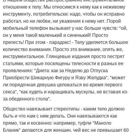
отношение к телу. Мы относимся к нему как к неживому
инструменту, потребительски: надо, чтобы он исправно
работал, но ни любви, ни уважения к нему нет. Порой
мобильный телефон вызывает у нас больше чувств: "ой,
он у меня такой маленький и синенький! Просто
прелесть! При этом - парадокс! - Телу уделяется большое
количество внимания. Просто это внимание, опять же,
инструментальное. Глянцевые издания просто пестрят
статьями, которые посвящены телесности в разных ее
проявлениях: "Диета: как за Неделю до Отпуска
Приобрести Шикарную Фигуру и Язву Желудка", "может
ли порядочная девушка целоваться во время первого
секса", "как худеть и наращивать мускулы, не вставая из-
за обеденного стола".
Общество навязывает стереотипы - каким тело должно
быть и что нам с ним делать. Они навязываются как
прямо, так и косвенно: например, туфли "Маноло
Бланик" делаются для женщин, чей вес не превышает 60