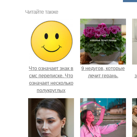
Читайте также
Что означает знак в
9 недугов, которые
смс переписке. Что
лечит герань.
з
означает несколько
полукруглых
скобочек в конце
предложения?