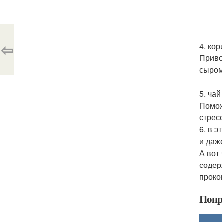
⇦
4. кор
Приво
сыром
5. чай
Помож
стресс
6. в 
и даж
А вот
содер
проко
Понр