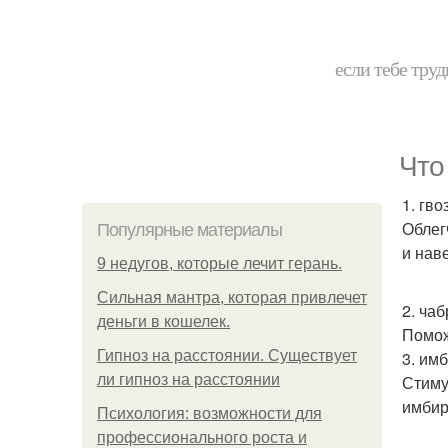
если тебе труд
Что
1. гво
Облег
Популярные материалы
и нав
9 недугов, которые лечит герань.
Сильная мантра, которая привлечет
2. чаб
деньги в кошелек.
Помож
Гипноз на расстоянии. Существует
3. имб
ли гипноз на расстоянии
Стиму
имбир
Психология: возможности для
профессионального роста и