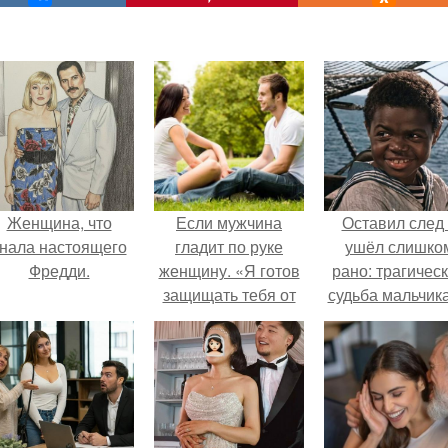
Женщина, что
Если мужчина
Оставил след
нала настоящего
гладит по руке
ушёл слишко
Фредди.
женщину. «Я готов
рано: трагичес
защищать тебя от
судьба мальчика
всего мира»
фильма
"Максимка".