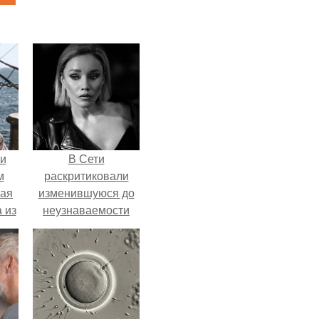
 и
В Сети
м
раскритиковали
кая
изменившуюся до
 из
неузнаваемости
Марину зудину.