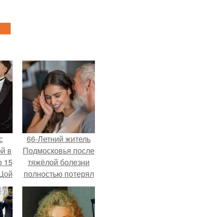
с
66-Летний житель
й в
Подмосковья после
о 15
тяжёлой болезни
 Цой
полностью потерял
потенцию, но
решил
й".
восстановить