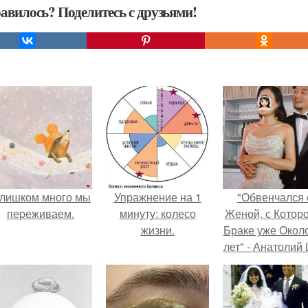
авилось? Поделитесь с друзьями!
лишком много мы
Упражнение на 1
"Обвенчался 
пеpеживаем.
минуту: колесо
Женой, с Которо
жизни.
Браке уже Окол
лет" - Анатолий
удивил
поклонников
"тайной свадьбо