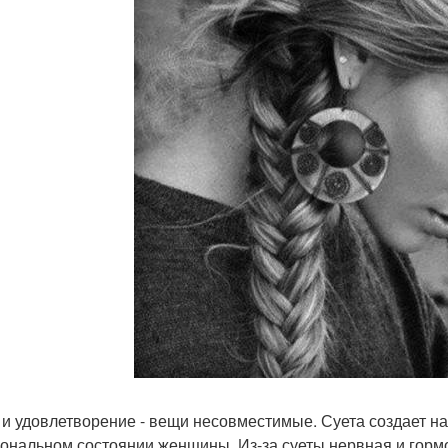
 и удовлетворение - вещи несовместимые. Суета создает напр
ональном состоянии женщины. Из-за суеты нервная и горм