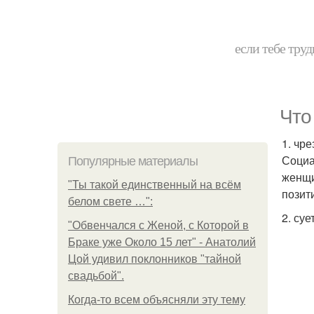
если тебе труд
Что
1. чр
Социа
Популярные материалы
женщи
"Ты такой единственный на всём
позит
белом свете …":
2. суе
"Обвенчался с Женой, с Которой в
Браке уже Около 15 лет" - Анатолий
Цой удивил поклонников "тайной
свадьбой".
Когда-то всем объясняли эту тему