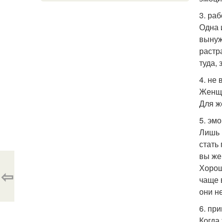
3. ра
Одна 
вынуж
растр
туда,
4. не
Женщи
Для ж
5. эм
Лишь 
стать
вы же
Хорош
⇦
чаще 
они н
6. при
Когда