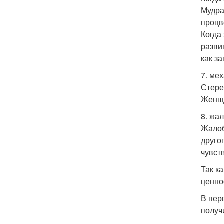
Мудра
процв
Когда
разви
как з
7. ме
Стере
Женщи
8. жа
Жалоб
друго
чувст
Так к
ценно
В пер
получ