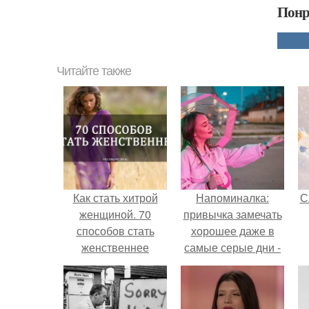
Понр
Читайте также
Как стать хитрой
Напоминалка:
С
женщиной. 70
привычка замечать
способов стать
хорошее даже в
женственнее
самые серые дни -
это не очередная
сказка из книг по
саморазвитию.