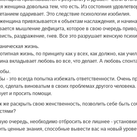
я женщина довольна тем, что есть. Из состояния удовлетв
етанием одаривает. Это следствие психологии изобилия.
 женщина привязывается к объектам наслаждения, и начинает
вается мышление дефицита, которое в свою очередь привод
ависть, раздражение, гнев. Все это разрушает женскую психи
ханическая жизнь.
отипная жизнь, по принципу как у всех, как должно, как учи
на вкладывает любовь во все, что делает. А любовь спонта
лобы.
ы - это всегда попытка избежать ответственности. Очень пр
го, сделать виноватым в своих проблемах другого человека
вует и просить помощи.
ак же раскрыть свою женственность, позволить себе быть с
стями?
вую очередь, необходимо отбросить все лишнее - установк
ить ценные знания, способные вывести вас на новый урове