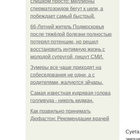
слишком просто: миллионы
сперматозоидов бегут к цели, а
побеждает самый быстрый.
66-Летний житель Подмосковья
после тяжёлой болезни полностью
потерял потенцию, но решил
восстановить интимную жизнь с
молодой супругой, пишут СМИ.
Зумеры все чаще приходят на
собеседования не одни, а с
родителями, жалуются эйчары.
Самая известная кудрявая голова
голливуда - николь кидман.
Как правильно принимать
Дюфастон: Рекомендации врачей
Суета
эмоци