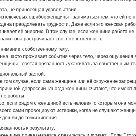
бота, не приносящая удовольствия.
из ключевых ошибок женщины - заниматься тем, что ей не 
дена преодолевать трудности. Даже если это женская работ
ачивает её энергию. В том случае, если женщине работа не 
 значит она растрачивает свою женственность.
 внимание к собственному телу.
на часто проживает события через тело, через ощущения в
енщины - святая обязанность ухаживать за собственным те
оциональный застой.
в том случае, если сама женщина или её окружение запрещ
 причиной депрессии. Иногда женщины считают, что имеют п
 не роботы.
о, если рядом с женщиной есть человек, с которым она м
всего сами провоцируют истерики, когда не слушают женщи
е дошли до точки кипения.
вязанность к результату.
 женщина привязывается к результату и думает: "Если Этого