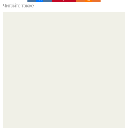
Читайте также
12 хитростей, которые помогут повысить скорость
работы мозга и настроиться на решение задач.
Легенда тяжелой атлетики: феноменальные рекорды
Леонида Тараненко.