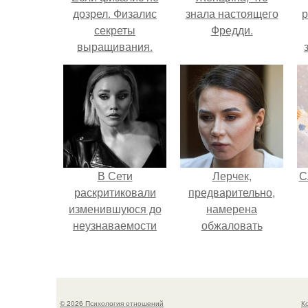
дозрел. Физалис
знала настоящего
р
секреты
Фредди.
выращивания.
В Сети
Лерчек,
С
раскритиковали
предварительно,
изменившуюся до
намерена
неузнаваемости
обжаловать
Марину зудину.
приговор.
© 2026 Психология отношений
К