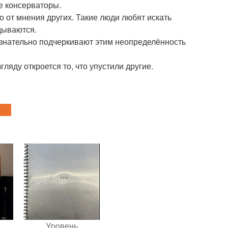
же консерваторы.
о от мнения других. Такие люди любят искать
дываются.
сознательно подчеркивают этим неопределённость
яду откроется то, что упустили другие.
Уpoвень