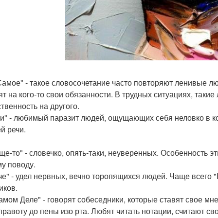
Самое" - такое словосочетание часто повторяют ленивые л
ят на кого-то свои обязанности. В трудных ситуациях, таки
ственность на другого.
ти" - любимый паразит людей, ощущающих себя неловко в 
й речи.
ще-то" - словечко, опять-таки, неуверенных. Особенность эт
у поводу.
че" - удел нервных, вечно торопящихся людей. Чаще всего 
иков.
амом Деле" - говорят собеседники, которые ставят свое мн
правоту до пены изо рта. Любят читать нотации, считают с