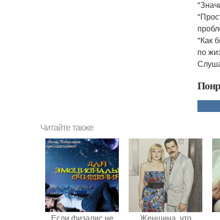
"Знач
"Прос
пробл
"Как 
по жи
Слуша
Понр
Читайте также
Если физалис не
Женщина, что