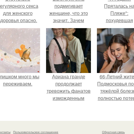
егулярного секса
подмигивает
Пряталась н
для женского
женщине, что это
Пляже":
здоровья опасно.
значит. Зачем
похудевшая
мужчина мне
невестка Вале
подмигнул?
показала фигур
откровенном
купальнике.
лишком много мы
Ариана гранде
66-Летний жит
пеpеживаем.
продолжает
Подмосковья по
тревожить фанатов
тяжёлой болез
изможденным
полностью поте
Видом.
потенцию, н
решил
восстановит
интимную жизн
онтакты
Пользовательское соглашение
Обратная связь
молодой супруг