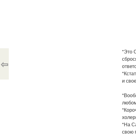
"Это 
сброс
⇦
ответ
"Кста
и свое
"Вооб
любом
"Коро
холер
"На С
свою 