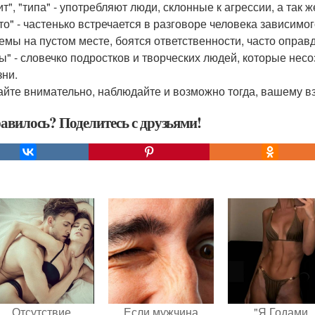
ит", "типа" - употребляют люди, склонные к агрессии, а так 
то" - частенько встречается в разговоре человека зависимог
емы на пустом месте, боятся ответственности, часто оправ
бы" - словечко подростков и творческих людей, которые не
зни.
йте внимательно, наблюдайте и возможно тогда, вашему взгл
авилось? Поделитесь с друзьями!
Отсутствие
Если мужчина
"Я Годами