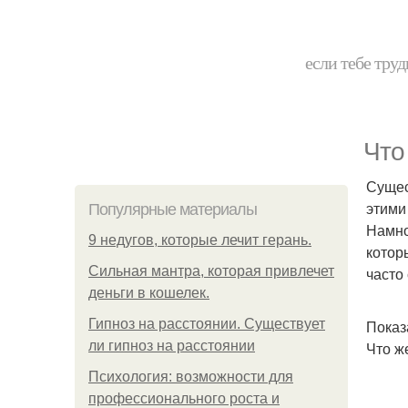
если тебе труд
Что
Сущес
этими
Популярные материалы
Намно
9 недугов, которые лечит герань.
котор
Сильная мантра, которая привлечет
часто
деньги в кошелек.
Гипноз на расстоянии. Существует
Показ
ли гипноз на расстоянии
Что ж
Психология: возможности для
профессионального роста и