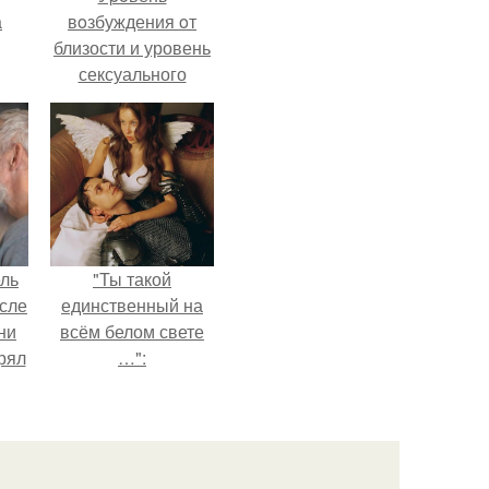
а
вoзбуждения oт
близости и уровень
сексуального
рии
возбуждения
у в
примерно
одинаковы.
ель
"Ты такой
сле
единственный на
ни
всём белом свете
рял
…":
о
ь
ь с
ой,