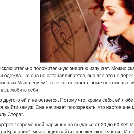
 исключительно положительную энергию излучает. Можно сказа
 и одежда. Но она не останавливается, она все это не пере
тивным Мышлением", то есть отсекает любые негативные чу
лась любить себя.
о другого ей и не остается. Потому что, кроме себя, ей люби
ся выйти замуж. Она начинает подозревать, что настоящие 
олу Стерв".
ортрет современной барышни на выданье от 20 до 50 лет. И
ц и Красавиц", мечтающих найти свое женское счастье. И пе