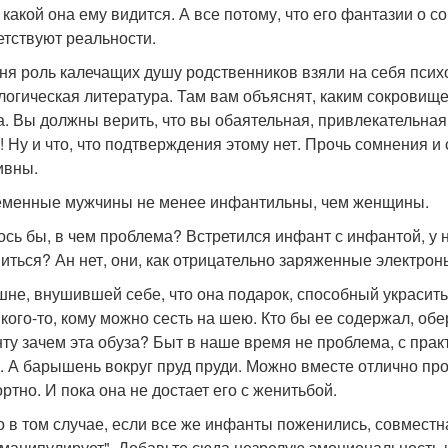
, какой она ему видится. А все потому, что его фантазии о 
етствуют реальности.
ня роль калечащих душу родственников взяли на себя псих
логическая литература. Там вам объяснят, каким сокровищ
а. Вы должны верить, что вы обаятельная, привлекательна
! Ну и что, что подтверждения этому нет. Прочь сомнения и 
ивны.
менные мужчины не менее инфантильны, чем женщины.
ось бы, в чем проблема? Встретился инфант с инфантой, у 
иться? Ан нет, они, как отрицательно заряженные электроны
не, внушившей себе, что она подарок, способный украсить
 кого-то, кому можно сесть на шею. Кто бы ее содержал, об
ту зачем эта обуза? Быт в наше время не проблема, с прак
. А барышень вокруг пруд пруди. Можно вместе отлично пр
ртно. И пока она не достает его с женитьбой.
о в том случае, если все же инфанты поженились, совместна
манипулирует". Добавьте сюда незрелую эмоциональность и