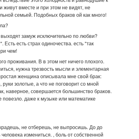
 живут вместе и при этом не видят, не
льной семьей. Подобных браков ой как много!
кла?
 и выходят замуж исключительно по любви?
. Есть есть страх одиночества. есть "так
при чем!
о проживания. В в этом нет ничего плохого.
ениться, нужна трезвость мысли и элементарная
 простая женщина описывала мне свой брак:
, руки золотые, а что не поговорит со мной
 Так, наверное, совершается большинство браков.
не повезло. даже к музыке или математике
 украдешь, не отберешь, не выпросишь. До до
ь человека измениться. , боль от собственной