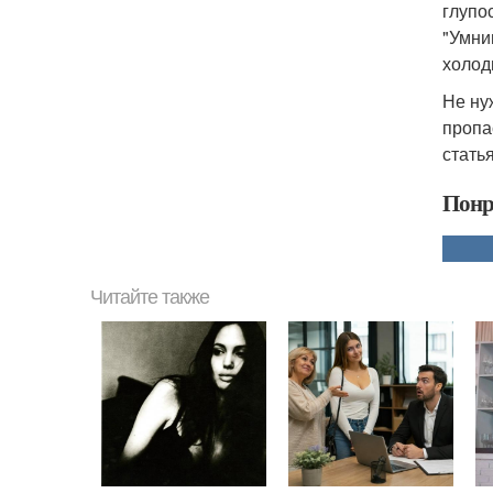
глупо
"Умни
холодн
Не ну
пропа
стать
Понр
Читайте также