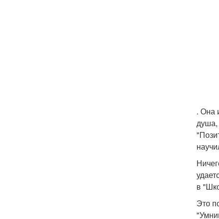
. Она
душа,
"Пози
научи
Ничег
удает
в "Шк
Это п
"Умни