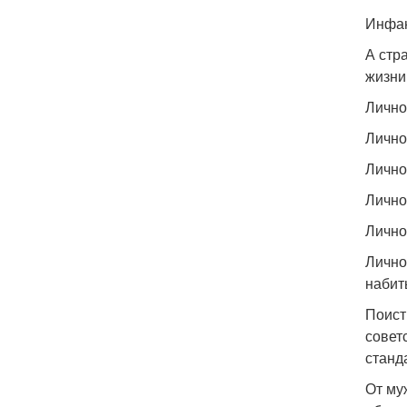
Инфан
А стр
жизни
Лично
Лично
Лично
Лично
Лично
Лично
набиты
Поист
совет
станд
От му