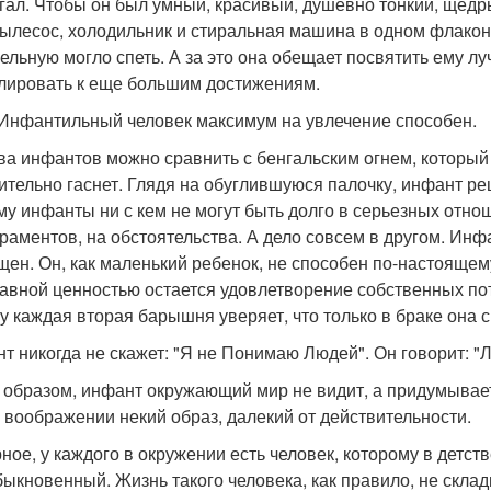
гал. Чтобы он был умный, красивый, душевно тонкий, щедры
пылесос, холодильник и стиральная машина в одном флакон
ельную могло спеть. А за это она обещает посвятить ему лу
лировать к еще большим достижениям.
 Инфантильный человек максимум на увлечение способен.
ва инфантов можно сравнить с бенгальским огнем, который 
ительно гаснет. Глядя на обуглившуюся палочку, инфант реш
му инфанты ни с кем не могут быть долго в серьезных отно
раментов, на обстоятельства. А дело совсем в другом. Ин
щен. Он, как маленький ребенок, не способен по-настоящему
лавной ценностью остается удовлетворение собственных пот
у каждая вторая барышня уверяет, что только в браке она
т никогда не скажет: "Я не Понимаю Людей". Он говорит: 
 образом, инфант окружающий мир не видит, а придумывает
 воображении некий образ, далекий от действительности.
ное, у каждого в окружении есть человек, которому в детст
быкновенный. Жизнь такого человека, как правило, не склад