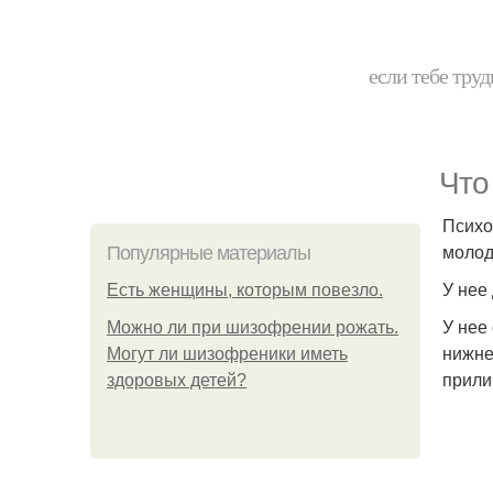
если тебе труд
Что
Психо
молод
Популярные материалы
У нее
Есть женщины, которым повезло.
У нее
Можно ли при шизофрении рожать.
нижне
Могут ли шизофреники иметь
прили
здоровых детей?