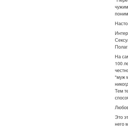
чужим
поним
Насто
Интер
Сексуа
Полаг
На са
100 л
честн
"муж м
никог
Тем т
спосо
Любов
Это э
него 