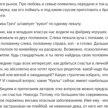
лся рынок. Про любовь и семью появились передачи и ток-ш
 мужа, как его поймать и под каким соусом приготовить к б
нги.
ика Грез" штампует "кукол" по одному лекалу.
ню, как в младших классах нас водили на фабрику игрушек.
леивали из двух половинок. Слева лежала куча с попками, с
 половинку слева, половинку справа, хоп - и готово. Даль
 ползли по конвейеру на раскраску. Возможно, психологиче
ипом: будь стандартным, и ты легко найдешь свою половин
ледние годы всех интересует, как добиться счастья в личной
н, но абсолютно все хотят простых рецептов: какой надо б
ной или мягкой и ожидающей? Какую стратегию избрать, что
? И главный вопрос: какие "Куклы" сейчас имеют наибольш
бициям и претензиям авторов этих вопросов можно предсказ
, ни счастья. Никогда. Потому что большинство современн
ов поражены весьма опасным заболеванием. Имя ему - инфа
е застрахован ни плейбой, ни невинная дева, от него нет ле