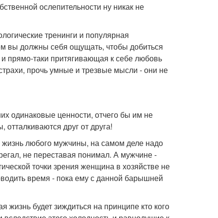
собственной ослепительности ну никак не
ологические тренинги и популярная
ем вы должны себя ощущать, чтобы добиться
я и прямо-таки притягивающая к себе любовь
страхи, прочь умные и трезвые мысли - они не
них одинаковые ценности, отчего бы им не
, отталкиваются друг от друга!
 жизнь любого мужчины, на самом деле надо
ерегал, не переставая понимал. А мужчине -
тической точки зрения женщина в хозяйстве не
оводить время - пока ему с данной барышней
я жизнь будет зиждиться на принципе кто кого
 вследствие этого холодность и равнодушие к