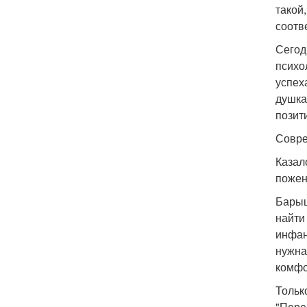
такой
соотв
Сегод
психо
успех
душка
позит
Совре
Казал
пожен
Барыш
найти
инфан
нужна
комфо
Тольк
"Пере