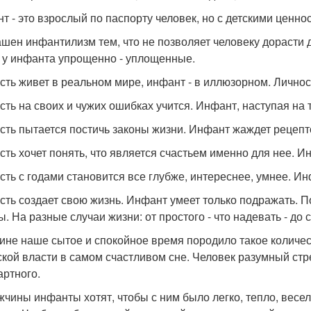
т - это взрослый по паспорту человек, но с детскими ценно
ашен инфантилизм тем, что не позволяет человеку дорасти 
 у инфанта упрощенно - уплощенные.
сть живет в реальном мире, инфант - в иллюзорном. Личнос
сть на своих и чужих ошибках учится. Инфант, наступая на 
сть пытается постичь законы жизни. Инфант жаждет рецепто
сть хочет понять, что является счастьем именно для нее. И
сть с годами становится все глубже, интереснее, умнее. Ин
сть создает свою жизнь. Инфант умеет только подражать. 
. На разные случаи жизни: от простого - что надевать - до с
ине наше сытое и спокойное время породило такое количес
ской власти в самом счастливом сне. Человек разумный ст
артного.
жчины инфанты хотят, чтобы с ним было легко, тепло, весел