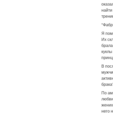
оказа
найти
трени
"Фабр
Я пом
Их ск
брала
куклы
принц
В пос
мужчи
актив
брака
По ам
любви
жених
него н