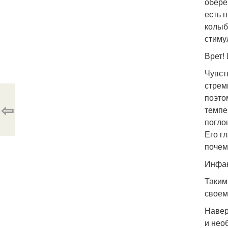
обере
есть 
колыб
стиму
Врет!
Чувст
стрем
поэто
⇦
темпе
погло
Его г
почем
Инфан
Таким
своем
Навер
и нео