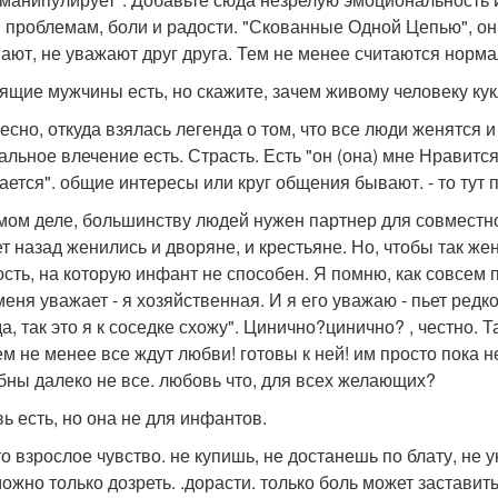
 проблемам, боли и радости. "Скованные Одной Цепью", они
ают, не уважают друг друга. Тем не менее считаются норма
ящие мужчины есть, но скажите, зачем живому человеку ку
есно, откуда взялась легенда о том, что все люди женятся
льное влечение есть. Страсть. Есть "он (она) мне Нравится"
ается". общие интересы или круг общения бывают. - то тут 
мом деле, большинству людей нужен партнер для совместног
ет назад женились и дворяне, и крестьяне. Но, чтобы так ж
ость, на которую инфант не способен. Я помню, как совсем
еня уважает - я хозяйственная. И я его уважаю - пьет редко
да, так это я к соседке схожу". Цинично?цинично? , честно.
ем не менее все ждут любви! готовы к ней! им просто пока 
бны далеко не все. любовь что, для всех желающих?
ь есть, но она не для инфантов.
то взрослое чувство. не купишь, не достанешь по блату, не
можно только дозреть. .дорасти. только боль может заставит