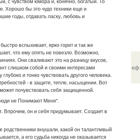
й, с чувством юмора и, конечно, богатый. То
е. Хорошо бы это чудо техники еще и
чшие годы, отдавать ласку, любовь и
быстро вспыхивает, ярко горит и так же
ает, что ему опять не повезло. Возможно,
шениях. Они сваливают это на разницу вкусов,
⇨
фант слишком собой и своими интересами
 глубоко и тонко чувствовать другого человека.
ребностей - в защите, тепле, насыщении. Вот
 сможет почувствовать себя защищенной.
"Люди не Понимают Меня".
. Впрочем, он и себя придумывает. Создает в
ве родственники внушали, какой он талантливый
ывается, а его судьба никогда не оказывается