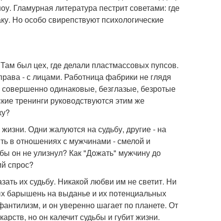
оу. Гламурная литература пестрит советами: где
раку. Но особо свирепствуют психологические
 Там был цех, где делали пластмассовых пупсов.
права - с лицами. Работница фабрики не глядя
ше совершенно одинаковые, безглазые, безротые
ские тренинги руководствуются этим же
ку?
 жизни. Одни жалуются на судьбу, другие - на
ыть в отношениях с мужчинами - смелой и
бы он не улизнул? Как "Дожать" мужчину до
ий спрос?
ать их судьбу. Никакой любви им не светит. Ни
ых барышень на выданье и их потенциальных
нтилизм, и он уверенно шагает по планете. От
карств, но он калечит судьбы и губит жизни.