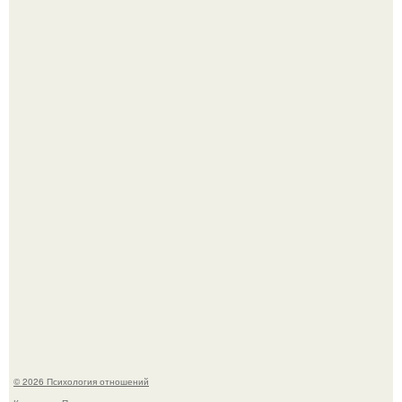
Чего мы на самом деле хотим?
Расплата за характер?
© 2026 Психология отношений