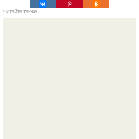
Читайте также
Привязка к человеку. Отсечение привязанностей.
Энергетические привязки и зависимости, и как от них
избавляться.