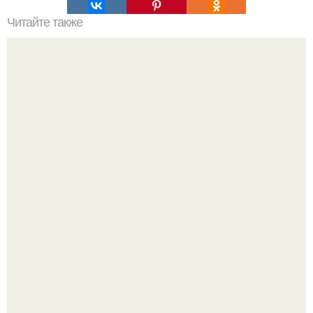
Читайте также
Почему не стоит поступать на психолога?
Женщина, что знала настоящего Фредди.