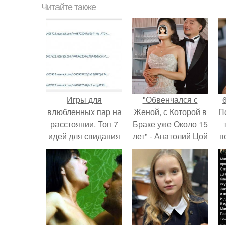
Читайте также
Игры для
"Обвенчался с
влюбленных пар на
Женой, с Которой в
П
расстоянии. Топ 7
Браке уже Около 15
идей для свидания
лет" - Анатолий Цой
п
на расстоянии
удивил
поклонников
"тайной свадьбой".
м