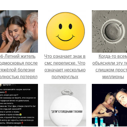
66-Летний житель
Что означает знак в
Когда-то все
одмосковья после
смс переписке. Что
объясняли эту т
тяжёлой болезни
означает несколько
слишком прост
олностью потерял
полукруглых
миллионы
потенцию, но
скобочек в конце
сперматозоид
решил
предложения?
бегут к цели, 
восстановить
побеждает сам
интимную жизнь с
быстрый.
олодой супругой,
пишут СМИ.