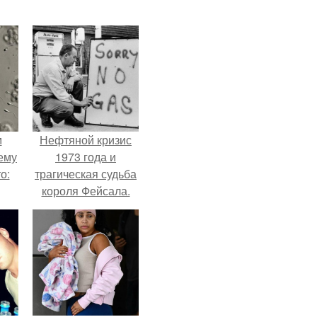
м
Нефтяной кризис
ему
1973 года и
о:
трагическая судьба
короля Фейсала.
ов
а
ый