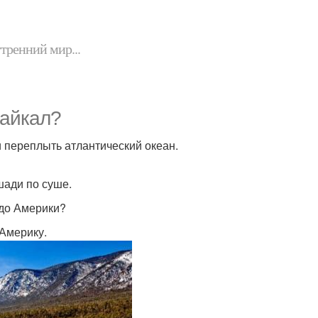
утренний мир...
Байкал?
и переплыть атлантический океан.
шади по суше.
 до Америки?
 Америку.