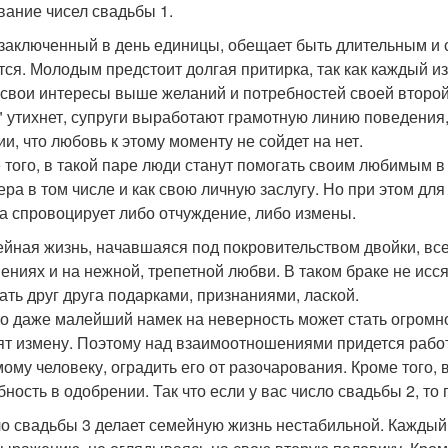
вание чисел свадьбы 1.
 заключенный в день единицы, обещает быть длительным и 
тся. Молодым предстоит долгая притирка, так как каждый из
 свои интересы выше желаний и потребностей своей второй
" утихнет, супруги выработают грамотную линию поведения, 
ии, что любовь к этому моменту не сойдет на нет.
 того, в такой паре люди станут помогать своим любимым 
ера в том числе и как свою личную заслугу. Но при этом для 
на спровоцирует либо отчуждение, либо измены.
ейная жизнь, начавшаяся под покровительством двойки, вс
ениях и на нежной, трепетной любви. В таком браке не исся
ать друг друга подарками, признаниями, лаской.
о даже малейший намек на неверность может стать огромно
ят измену. Поэтому над взаимоотношениями придется работ
ому человеку, оградить его от разочарования. Кроме того, 
бность в одобрении. Так что если у вас число свадьбы 2, т
ло свадьбы 3 делает семейную жизнь нестабильной. Каждый 