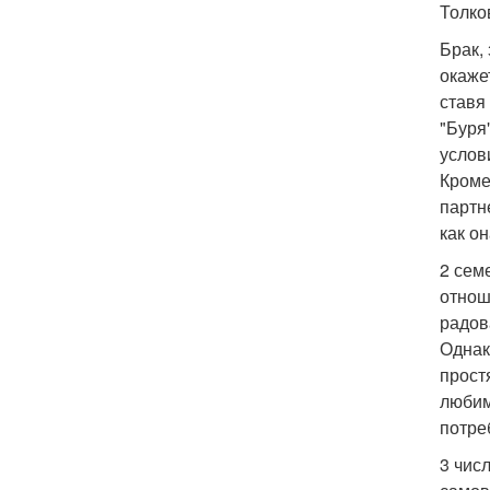
Толко
Брак,
окаже
ставя
"Буря
услов
Кроме
партн
как о
2 сем
отнош
радов
Однак
прост
любим
потре
3 чис