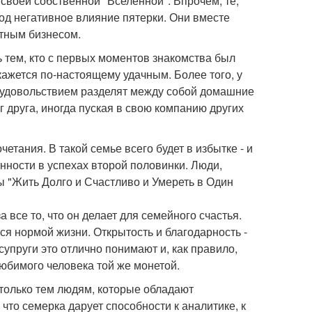
 своей собственной "Вселенной". Впрочем, те,
од негативное влияние пятерки. Они вместе
тным бизнесом.
 тем, кто с первых моментов знакомства был
окажется по-настоящему удачным. Более того, у
 с удовольствием разделят между собой домашние
г друга, иногда пуская в свою компанию других
четания. В такой семье всего будет в избытке - и
нности в успехах второй половинки. Люди,
 "Жить Долго и Счастливо и Умереть в Один
 все то, что он делает для семейного счастья.
тся нормой жизни. Открытость и благодарность -
упруги это отлично понимают и, как правило,
юбимого человека той же монетой.
 только тем людям, которые обладают
что семерка дарует способности к аналитике, к