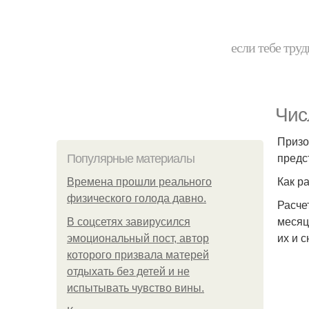
если тебе труд
Чис
Призо
предс
Популярные материалы
Как р
Bpeмена прошли реального
физического голода давно.
Расче
месяц
В соцсетях завирусился
их и 
эмоциональный пост, автор
которого призвала матерей
отдыхать без детей и не
испытывать чувство вины.