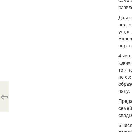
самов
развл
Да и 
под е
угодн
Впроч
персп
4 чет
каких
то к 
не св
образ
папу.
⇦
Преда
семей
свадь
5 чис