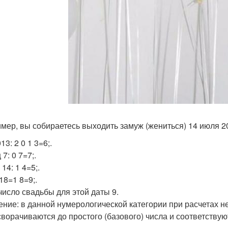
мер, вы собираетесь выходить замуж (жениться) 14 июля 201
13: 2 0 1 3=6;.
7: 0 7=7;.
14: 1 4=5;.
18=1 8=9;.
 число свадьбы для этой даты 9.
ение: в данной нумерологической категории при расчетах не 
сворачиваются до простого (базового) числа и соответствую