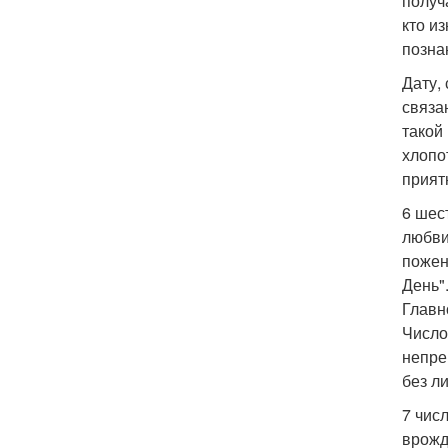
получ
кто и
позна
Дату,
связа
такой
хлопо
прият
6 шес
любви
пожен
День"
Главн
Число
непре
без л
7 чис
врожд