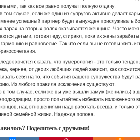
ливыми, так как все равно получат полную отдачу.
в том случае, если же один из супругов активно делает карь
именее успешный партнер будет вынужден прислуживать бо
их парах на вторых ролях оказывается женщина. Часто можн
аются детьми, готовят еду, стирают, пока их жены зарабаты
 гармонию и равновесие. Так что если вы не готовы жить и
бракосочетания.
ледок хочется сказать, что нумерология - это только тенден
ека, вернее, от двоих любящих людей зависит, как сложится
аивать себя на то, что события вашего супружества будут 
рию. Из любого правила исключения существуют.
о в том случае, если же вы уже вышли замуж (женились) в д
еподходящим, просто попытайтесь избежать изложенного 
 концов, над отношениями надо работать всегда, и только эт
ливой семейной жизни. Надежда попова.
авилось? Поделитесь с друзьями!