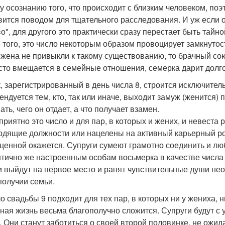
у осознанию того, что происходит с близким человеком, по
вится поводом для тщательного расследования. И уж если о
о", для другого это практически сразу перестает быть тайно
 того, это число некоторым образом провоцирует замкнутост
 жена не привыкли к такому существованию, то брачный сою
сто вмещается в семейные отношения, семерка дарит долго
к, зарегистрированный в день числа 8, строится исключите
ндуется тем, кто, так или иначе, выходит замуж (женится) п
ть, чего он отдает, а что получает взамен.
приятно это число и для пар, в которых и жених, и невеста
одящие должности или нацелены на активный карьерный рос
ценной окажется. Супруги сумеют грамотно соединить и люб
тично же настроенным особам восьмерка в качестве числа 
и выйдут на первое место и ранят чувствительные души не
получии семьи.
ло свадьбы 9 подходит для тех пар, в которых ни у жениха, 
ная жизнь весьма благополучно сложится. Супруги будут с 
. Они станут заботиться о своей второй половинке, не ожид