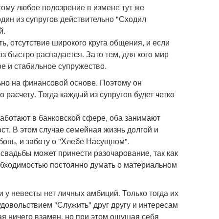
этому любое подозрение в измене тут же
дин из супругов действительно "Сходил
й.
ь, отсутствие широкого круга общения, и если
з быстро распадается. Зато тем, для кого мир
е и стабильное супружество.
льно на финансовой основе. Поэтому он
о расчету. Тогда каждый из супругов будет четко
 работают в банковской сфере, оба занимают
т. В этом случае семейная жизнь долгой и
овь, и заботу о "Хлебе Насущном".
свадьбы может принести разочарование, так как
обходимостью постоянно думать о материальном
ни у невесты нет личных амбиций. Только тогда их
удовольствием "Служить" друг другу и интересам
ая ничего взамен, но при этом ощущая себя