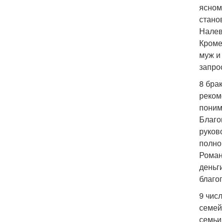
ясном
стано
Налев
Кроме
муж и
запро
8 бра
рекоме
понима
Благо
руков
полно
Роман
деньг
благо
9 чис
семей
семьи