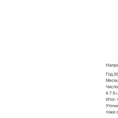
Напри
Год 20
Месяц 
Число 
6 7 5=
Итог:
Уточн
тоже 