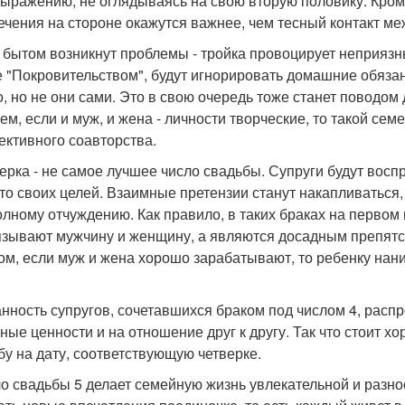
ыражению, не оглядываясь на свою вторую половику. Кром
ечения на стороне окажутся важнее, чем тесный контакт м
с бытом возникнут проблемы - тройка провоцирует неприязнь
е "Покровительством", будут игнорировать домашние обязан
о, но не они сами. Это в свою очередь тоже станет поводом
ем, если и муж, и жена - личности творческие, то такой се
ективного соавторства.
верка - не самое лучшее число свадьбы. Супруги будут восп
-то своих целей. Взаимные претензии станут накапливаться, 
полному отчуждению. Как правило, в таких браках на первом 
язывают мужчину и женщину, а являются досадным препятс
ом, если муж и жена хорошо зарабатывают, то ребенку нани
нность супругов, сочетавшихся браком под числом 4, распро
ные ценности и на отношение друг к другу. Так что стоит х
бу на дату, соответствующую четверке.
ло свадьбы 5 делает семейную жизнь увлекательной и разно