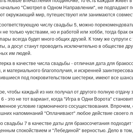
ать новые впечатления поодиночке, то есть каждый живет в
значально "Смотрел в Одном Направлении", не подпадают п
ют окружающий мир, путешествуют или занимаются совмес
 соответствующую числу свадьбы 5, можно порекомендовать
н не только чувствами, но и работой или хобби, тогда брак 
 пары всегда будет много общих друзей. К тому же супруги
ты, а досуг станут проводить исключительно в обществе дру
ных им людей.
терка в качестве числа свадьбы - отличная дата для бракосо
, и материального благополучия, и искренней заинтересова
ившиеся под покровительством шестерки, имеют все шансы
.
ое, чтобы каждый из них получал от другого полную отдачу за
 6 - это не тот вариант, когда "Игра в Одни Ворота" станови
менное условие гармоничного сосуществования. Впрочем, с
ишних напоминаний "Оплачивают" любое действие своего л
ло свадьбы 7 в качестве даты для бракосочетания подходит
енным спокойствием и "Лебединой" верностью. Дело в том, 