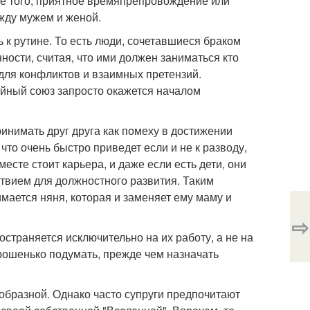
е того, приятное времяпрепровождение или
ежду мужем и женой.
 к рутине. То есть люди, сочетавшиеся браком
ности, считая, что ими должен заниматься кто
 для конфликтов и взаимных претензий.
мейный союз запросто окажется началом
ринимать друг друга как помеху в достижении
что очень быстро приведет если и не к разводу,
месте стоит карьера, и даже если есть дети, они
твием для должностного развития. Таким
мается няня, которая и заменяет ему маму и
⇨
страняется исключительно на их работу, а не на
орошенько подумать, прежде чем назначать
образной. Однако часто супруги предпочитают