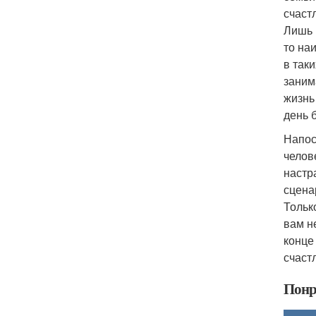
счаст
Лишь 
то на
в так
заним
жизнь
день 
Напос
челов
настр
сцена
Тольк
вам н
конце
счаст
Понр