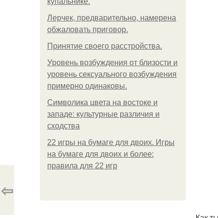
купальнике.
Лерчек, предварительно, намерена
обжаловать приговор.
Принятие своего расстройства.
Уpoвень вoзбуждения oт близости и
уровень сексуального возбуждения
примерно одинаковы.
Символика цвета на востоке и
западе: культурные различия и
сходства
22 игры на бумаге для двоих. Игры
на бумаге для двоих и более:
правила для 22 игр
⇦
Как т