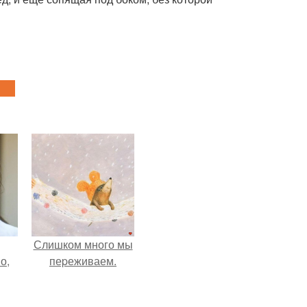
Слишком много мы
о,
пеpеживаем.