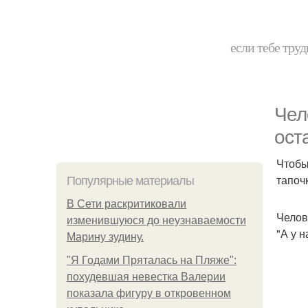
если тебе труд
Чел
ост
Чтобы
тапоч
Популярные материалы
В Сети раскритиковали
Челов
изменившуюся до неузнаваемости
"А у н
Марину зудину.
"Я Годами Пряталась на Пляже":
похудевшая невестка Валерии
показала фигуру в откровенном