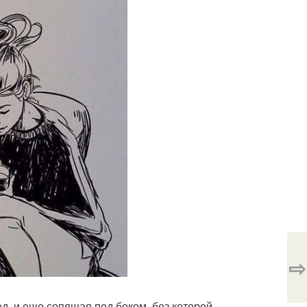
⇨
ед, и еще сопящая под боком, без которой